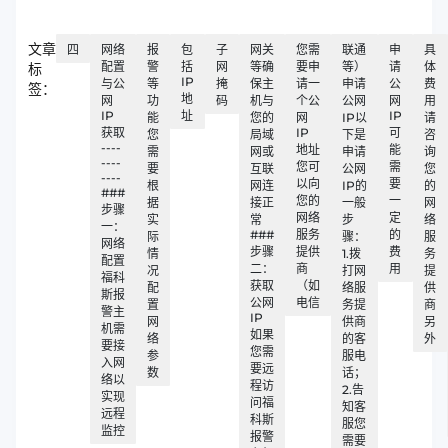
文章
四
网络
报
包
子
网关
您需
联通
申
具
配置
警
括
网
等确
要申
等）
请
体
标
IP
与公
等
掩
保主
请一
申请
公
费
签：
地
网
功
码
机与
个公
公网
网
用
IP
址
IP
能
您的
网
IP以
请
获取
IP
可
您
局域
下是
咨
----
地址
能
需
网或
申请
询
----
您可
需
要
互联
公网
您
----
以向
要
根
网连
IP的
的
###
您的
一
据
接正
一般
网
步骤
网络
定
实
常
步
络
一：
###
服务
的
际
骤：
服
网络
步骤
提供
费
情
1.拨
务
配置
二：
商
用
况
打网
提
福科
获取
（如
配
络服
供
斯报
公网
电信
置
务提
商
警主
IP
网
供商
另
机需
如果
络
的客
外
要接
您需
参
服电
入网
要远
数
话；
络以
程访
2.告
实现
问福
知客
远程
科斯
服您
监控
报警
需要