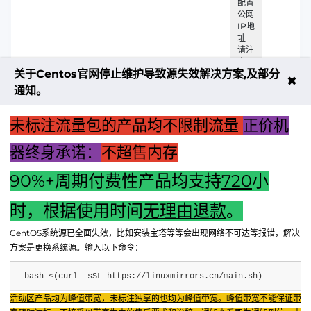
配置
公网
IP地
址
请注
意
关于Centos官网停止维护导致源失效解决方案,及部分
✖
通知。
未标注流量包的产品均不限制流量
正价机
器终身承诺：
不超售内存
90%+周期付费性产品均支持
720
小
上一篇：【哈曼小主机不同版本深度解析：选择适合你的个性
时，根据使用时间
无理由退款
。
化配置】
CentOS系统源已全面失效，比如安装宝塔等等会出现网络不可达等报错，解决
下一篇：电脑主机硬件概览：核心组件及其功能解析
方案是更换系统源。输入以下命令：
bash <(curl -sSL https://linuxmirrors.cn/main.sh)
Fenxun Tech 飞讯科技旗下云平台，相关服务主体：
活动区产品均为峰值带宽，未标注独享的也均为峰值带宽。峰值带宽不能保证带
重庆飞讯科技有限公司|中国电信股份有限公司荣昌分公司 提供网络服务
|