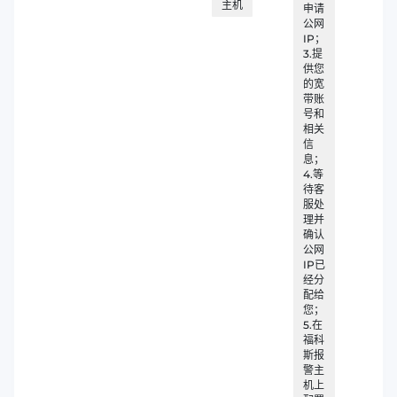
主机
申请
公网
IP；
3.提
供您
的宽
带账
号和
相关
信
息；
4.等
待客
服处
理并
确认
公网
IP已
经分
配给
您；
5.在
福科
斯报
警主
机上