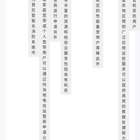
营
有
稳
重
管
管
家
商
丰
定
庆
机
在
庭
进
富
的
地
房
智
宽
行
的
性
区
的
能
带
申
资
能
得
用
化
或
请
源
备
到
户
消
个
另
和
受
广
防
人
外
经
用
泛
系
宽
验
户
应
统
带
云
青
用
中
用
服
睐
这
户
务
此
些
可
包
外
服
以
括
务
通
自
可
过
有
以
向
机
提
当
房
供
地
高
电
效
信
的
运
数
营
据
商
处
申
理
请
能
公
力