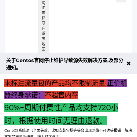
网
IP
来
获
取
在
重
庆
地
区
关于Centos官网停止维护导致源失效解决方案,及部分
✖
通知。
未标注流量包的产品均不限制流量
正价机
器终身承诺：
不超售内存
90%+周期付费性产品均支持
720
小
时，根据使用时间
无理由退款
。
上一篇：主机声音断续故障解析与解决方案攻略
CentOS系统源已全面失效，比如安装宝塔等等会出现网络不可达等报错，解决
下一篇：监控安装：连接主机步骤详解与注意事项
方案是更换系统源。输入以下命令：