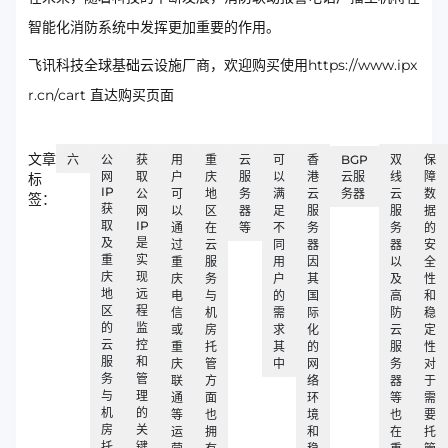
智能化消防系统中发挥更加重要的作用。
飞讯科技全球基础云设施厂商，欢迎购买使用https://www.ipx
r.cn/cart 直达购买页面
文章
六
公
获
用
重
云
可
香
BGP
双
保
网
取
户
庆
服
以
港
云服
线
障
标
IP
公
可
地
务
满
云
务器
云
数
签：
获
网
以
区
器
足
服
服
据
取
IP
通
在
等
不
务
务
的
及
是
过
云
同
器
器
安
重
实
重
服
用
因
以
全
庆
现
庆
务
户
其
及
性
地
远
电
与
的
国
高
和
区
程
信
机
需
际
防
稳
的
监
或
房
求
化
云
定
云
控
重
托
其
的
服
性
服
和
庆
管
中
网
务
对
务
管
联
方
络
器
于
与
理
通
面
环
等
需
机
的
等
也
境
也
要
房
关
运
拥
和
在
托
托
键