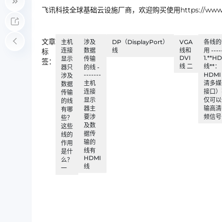
飞讯科技全球基础云设施厂商，欢迎购买使用https://www.ip
文章
主机
涉及
DP（DisplayPort）
VGA
各线的
连接
数据
线
线和
用 ----
标
DVI
1.**H
显示
传输
签：
线 二
线**：
器只
的线 -
-------
HDM
涉及
主机
清多媒
数据
连接
接口）
传输
显示
仅可以
的线
器主
输高清
有哪
要涉
频信号
些？
及数
这些
据传
线的
输的
作用
线有
是什
HDMI
么？
线
一