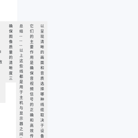
确
总
它
以
保
结
们
呈
--
图
的
现
--
像
主
清
--
质
要
晰
以
I
量
作
的
上
的
用
画
这
数
清
是
面
些
晰
确
和
线
度
保
音
都
三
音
质
是
视
选
用
频
择
于
信
哪
主
号
种
机
的
线
与
正
缆
显
确
取
示
和
决
器
高
于
之
效
设
间
传
备