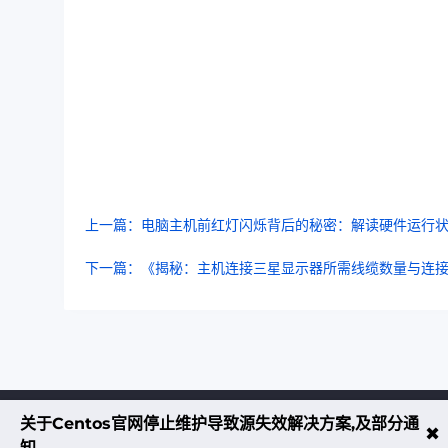
上一篇：电脑主机前红灯闪烁背后的秘密：解读硬件运行
下一篇：《揭秘：主机连接三星显示器所需线缆数量与连
关于Centos官网停止维护导致源失效解决方案,及部分通
不大创造互联致力于以最 “绿色节能” 
✖
知。