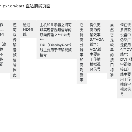
xr.cn/cart 直达购买页面
作
还
通过
主机和显示器之间可
它
提供更
虽
但在很
HDMI
---
可
以实现音视频信号的
支
高的传
然
多旧款
DMI
线
以
双向传输 2.**DP线
持
输效率
它
设备中
3.**VGA
传
**：
高
是
仍然广
I（高
线**：
输
DP（DisplayPort）
分
较
泛使用
体
VGA线
4.**DV
音
线主要用于传输视频
辨
早
不
主要用
线**：
频
信号
率
的
传
于传输
DVI（
信
和
接
视
模拟视
字视频
号
高
口
频信号
接口）
因
刷
标
线主要
此
新
准
用于传
率
输数字
视频信
号