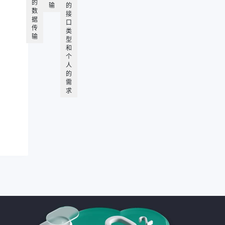
的
输
的
数
接
据
口
传
类
输
型
和
个
人
的
需
求