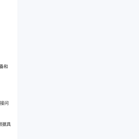
备和
接问
根据具