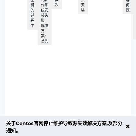
机
作系
次
安
问
的
统安
装
题
过
装失
程
败
中
解决
方
案：
首先
关于Centos官网停止维护导致源失效解决方案,及部分
✖
通知。