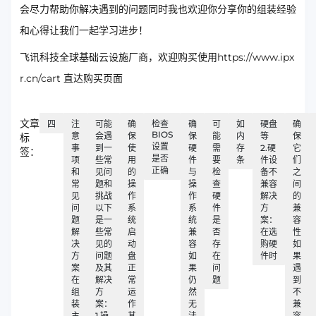
会尽力帮助你解决遇到的问题同时我也欢迎你分享你的组装经验
和心得让我们一起学习进步！
飞讯科技全球基础云设施厂商，欢迎购买使用https://www.ipx
r.cn/cart 直达购买页面
文章
四
注
可能
确
检查
确
可
如
硬盘
确
BIOS
意
会遇
保
保
能
内
等
保
标
设置
事
到一
使
硬
需
存
2.硬
它
签：
是否
项
些常
用
件
要
条
件设
们
正确
和
见问
的
与
检
备不
之
常
题和
操
操
查
兼容
间
见
挑战
作
作
硬
解决
的
问
以下
系
系
件
方
兼
题
是一
统
统
是
案：
容
解
些常
启
兼
否
在选
性
决
见的
动
容
存
购硬
如
方
问题
盘
如
在
件时
果
案
及其
正
果
问
遇
在
解决
常
仍
题
到
组
方
运
然
不
装
案：
作
无
兼
主
1.操
其
法
容