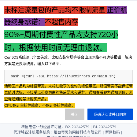
未标注流量包的产品均不限制流量
正价机
器终身承诺：
不超售内存
90%+周期付费性产品均支持
720
小
时，根据使用时间
无理由退款
。
上一篇：电脑主机屏幕雪花屏的成因与解析
CentOS系统源已全面失效，比如安装宝塔等等会出现网络不可达等报错，解决
下一篇："轻松掌握技巧：如何精确计算网络地址与主机数量？"
方案是更换系统源。输入以下命令：
bash <(curl -sSL https://linuxmirrors.cn/main.sh)
Fenxun Tech 飞讯科技旗下云平台，相关服务主体：
活动区产品均为峰值带宽，未标注独享的也均为峰值带宽。峰值带宽不能保证带
重庆飞讯科技有限公司|中国电信股份有限公司荣昌分公司 提供网络服务
|
宽随时达标，不接受以带宽为由的售后要求和说辞。通知查看即为通知到位，未
重庆飞讯科技有限公司|酷盾 提供CDN服务
查询通知的禁止购买产品。
渝ICP备2024034038号-1
CPU保证单核性能高，不保证多核性能高。
渝公网安备50022602000851号
关闭
我确认阅读并且同意
重庆飞讯科技有限公司
渝ICP证2024034038号 |
|
增值电信业务经营许可证：B2-20242579
|
B1-20242579
代理域名注册服务机构：烟台帝思普网络科技有限公司
|
新网数码
|