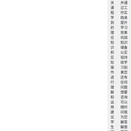
关
并通
课
过工
程
作实
学
践来
到
提升
的
学习
理
效果
论
巩固
知
知识
识
储备
和
以实
实
现持
际
续学
操
习如
作
果您
进
还有
行
任何
理
问题
解
想要
和
咨询
运
可以
用
随时
建
问我
议
为您
学
解答
生
解惑