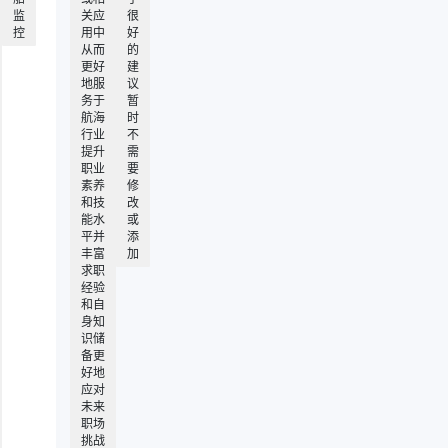
监
关应
很
控
用中
好
从而
的
更好
建
地服
议
务于
暂
航海
时
行业
不
提升
需
职业
要
素养
修
和技
改
能水
或
平并
添
丰富
加
求职
经验
和自
身知
识储
备更
好地
应对
未来
职场
挑战