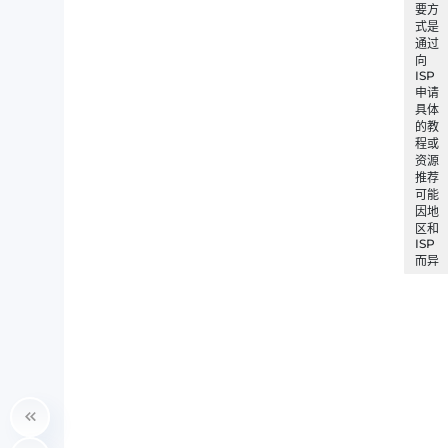
要方
式是
通过
向
ISP
申请
具体
的教
程或
资源
推荐
可能
因地
区和
ISP
而异