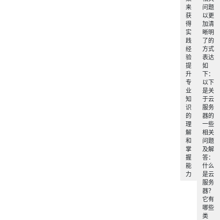
来
问题
获
以更
得
加清
实
晰明
践
了的
经
方式
验
表达
提
如
升
下：
专
以下
业
是关
知
于云
识
服务
的
器的
理
一些
解
相关
和
问题
掌
及解
握
答：
能
什么
力
是云
服务
器？
它有
哪些
类