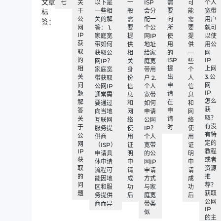
文章
七
关
以下是
一
ISP
需
可
个人
于
一些相
般
会分
要
能
宽带
标
公
关的解
需
配一
向
需
用户
签：
网
答： 1.
要
个公
所
要
就可
IP
家庭宽
提
网IP
使
提
以使
获
带如何
供
地址
用
供
用公
取
获取公
相
给家
的
一
网
的
ISP
IP
网IP？
关
庭宽
些
相
提
上网
家庭宽
身
带用
个
关
出
3.公
带获取
份
户 2.
人
问
申
网
公网IP
信
个人
信
IP
题
请
通常需
息
宽带
息
怎么
解
在
要通过
和
如何
和
获
答
申
向当地
网
申请
网
取？
关
请
互联网
络
公网
络
有没
于
时
服务提
使
IP？
使
有特
公
供商
用
个人
用
定的
网
（ISP）
证
宽带
证
IP
教程
申请具
明
的公
明
获
或者
体申请
申
网IP
申
取
资源
流程可
请
申请
请
的
推
能因地
成
方式
成
问
荐？
区和服
功
与家
功
题
获取
务提供
后
庭宽
后
公网
商而异
带类
IP
似
的主