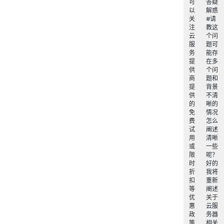
可
答疑
以
解惑
关
#请
注
教这
云
个问
服
题可
务
能存
提
在多
供
个问
商
题和
提
背景
供
不清
的
晰的
免
情况
费
怎么
试
阐述
用
清晰
或
一些
限
呢？
时
好的
折
我将
扣
重新
等
阐述
优
关于
惠
云服
政
务器
策
相关