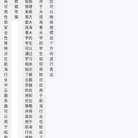
高
数
船舶
对
您
可
据
管理
于
可
用
传
系统
大
以
性
输
等方
连
继
和
面大
海
续
安
连海
事
按
全
事大
大
照
性
学的
学
这
等
学生
的
个
特
可以
学
方
点
通过
生
向
在
学习
如
进
航
相关
何
行
海
知识
将
表
行
了解
知
达
业
云服
识
中
务器
应
云
的应
用
服
用和
于
务
优化
航
器
策略
海
可
并将
行
以
其应
业
用
用于
也
于
航海
给
船
行业
出
舶
或相
了