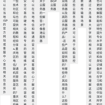
可
一些
安
可
关于
BGP
双线
这
数
通
也可
以
技术
全
以
云服
云服
云服
些
据
过
更好
在
社区
可
在
务器
务器
务器
云
传
大
地理
当
和论
靠
当
的一
以及
服
输
连
解服
地
坛也
的
地
些解
高防
务
等
海
务功
ISP
可能
硬
电
答：
云服
器
场
事
能和
的
提供
件
信
对于
务器
技
景
大
运行
官
相关
设
和
像香
这样
术
学
特性
方
的教
施
联
港云
的产
可
学
提升
网
程和
和
通
服务
品：
以
到
专业
站
经验
专
的
器
-这
用
的
水平
或
分享
业
官
些产
于
相
丰富
客
4.重
的
方
品是
船
关
求职
服
庆地
管
网
如何
舶
知
经验
中
区的
理
站
提供
监
识
和自
心
电
维
或
服务
控
可
身知
查
信/
护
客
的？
以
识储
找
联通
具
服
有哪
更
备并
相
机房
体
中
些特
好
可以
关
托管
的
心
点？
地
在学
信
服务
服
了
其应
理
习和
息
是怎
务
解
用场
解
使用
另
样
内
详
景是
这
过程
外
的？
容
细
什
些
中加
重庆
和
信
么？
技
深对
地区
价
息
这些
术
所学
的电
格
八
问题
的
知识