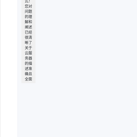
式！
您对
问题
的理
解和
阐述
已经
很清
晰了
关于
云服
务器
的描
述准
确且
全面