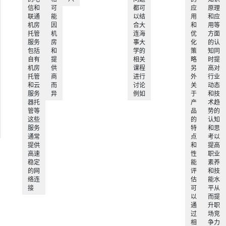
信和
可
都可
应
原理
联通
能
以结
用
和应
机房
因
合大
和
用等
托管
机
连海
优
方面
服务
房
事大
化
的认
包括
和
学的
策
知同
自有
提
相关
略
时提
机房
供
课程
另
高对
托管
商
进行
外
行业
和云
而
讨论
关
动态
服务
异
例如
于
和技
器托
产
术趋
管等
品
势的
这些
的
认知
服务
特
和思
通常
点
考以
提供
和
提高
高速
性
职业
稳定
能
素养
的网
评
和技
络连
估
能水
接
可
平从
以
而提
通
升职
过
场竞
相
争力