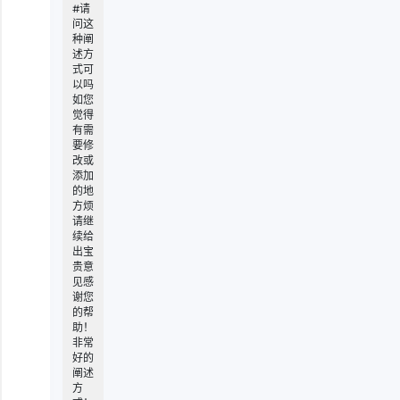
#请
问这
种阐
述方
式可
以吗
如您
觉得
有需
要修
改或
添加
的地
方烦
请继
续给
出宝
贵意
见感
谢您
的帮
助！
非常
好的
阐述
方