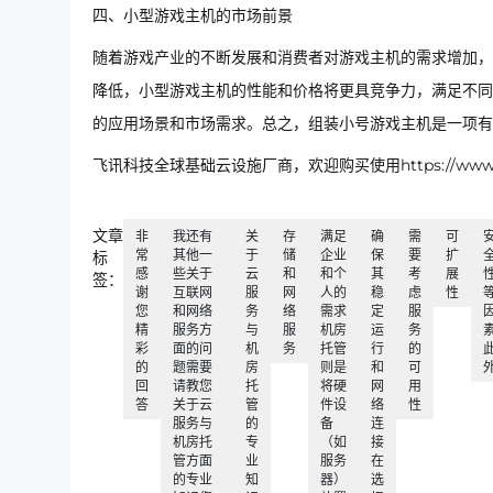
四、小型游戏主机的市场前景
随着游戏产业的不断发展和消费者对游戏主机的需求增加，
降低，小型游戏主机的性能和价格将更具竞争力，满足不同
的应用场景和市场需求。总之，组装小号游戏主机是一项有
飞讯科技全球基础云设施厂商，欢迎购买使用https://www.ip
文章
非
我还有
关
存
满足
确
需
可
常
其他一
于
储
企业
保
要
扩
标
感
些关于
云
和
和个
其
考
展
签：
谢
互联网
服
网
人的
稳
虑
性
您
和网络
务
络
需求
定
服
精
服务方
与
服
机房
运
务
彩
面的问
机
务
托管
行
的
的
题需要
房
则是
和
可
回
请教您
托
将硬
网
用
答
关于云
管
件设
络
性
服务与
的
备
连
机房托
专
（如
接
管方面
业
服务
在
的专业
知
器）
选