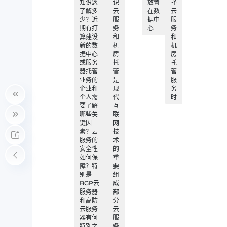
知识您
识
放置
择
了解多
云
在数
云
少？近
服
据中
服
期有打
务
心
务
算建设
和
和
新的数
机
机
据中心
房
房
或服务
托
托
器托管
管
管
业务的
是
服
企业和
现
务
个人需
代
时
要了解
互
哪些关
联
键因
网
素？云
技
服务的
术
安全性
的
如何保
重
障？特
要
别是
组
BGP云
成
服务器
部
和高防
分
云服务
云
器有何
服
特别之
务