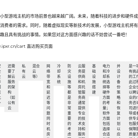
小型游戏主机的市场前景也越来越广阔。未来，随着科技的进步和硬件成
消费者的需求。同时，随着虚拟现实等新技术的发展，小型游戏主机将有
趣且具有挑战的事情。如果您对这方面感兴趣的话不妨尝试一番吧！
xr.cn/cart 直达购买页面
安
还需
私
混合
网
冷
防
云服
基
电力
并
是一
全
要了
有
云
络
却
灾
务提
础
和冷
设
有挑
性
解云
云
等）
带
系
设
供商
设
却系
计
的工
等
服务
宽
统
施
和机
施
统选
备
此过
因
的架
和
等
房托
搭
择等
份
企业
素
构
延
都
管服
建
硬件
策
以聘
此
（如
迟
是
务商
方面
略
业的I
外
公有
等
非
通常
的考
和
务咨
云
问
常
提供
量；
恢
司进
题
重
专业
软件
复
导或
同
要
的技
方面
计
供专
时
的
术支
包括
划
包服
机
考
持和
选择
以
保障
房
虑
服务
合适
应
质量