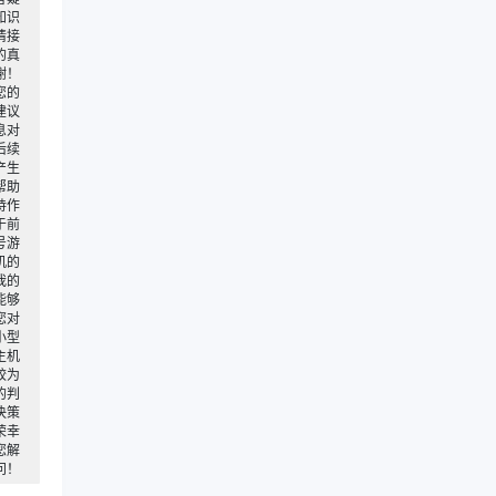
知识
请接
的真
谢！
您的
建议
息对
后续
产生
帮助
持作
于前
号游
机的
我的
能够
您对
小型
主机
较为
的判
决策
荣幸
您解
问！