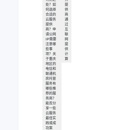
处？如
提
何选择
供
合适的
商
云服务
通
提供
过
商？申
互
请公网
联
IP需要
网
注意哪
提
些事
供
项？关
计
于重庆
算
地区的
电信和
联通机
房托管
服务有
哪些推
荐的服
务商？
能否分
享一些
云服务
最佳实
践或成
功案