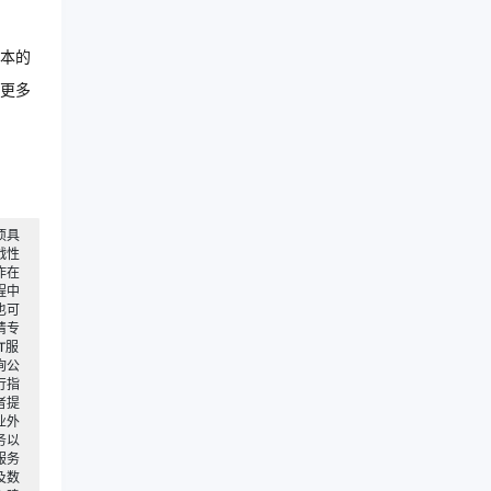
本的
更多
项具
战性
作在
程中
也可
请专
T服
询公
行指
者提
业外
务以
服务
及数