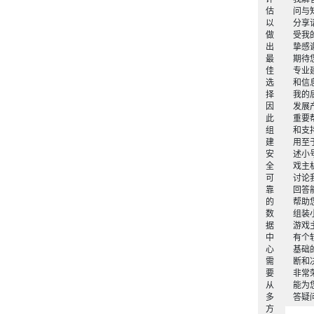
估
问与
以
分享
做
受我
出
挚感
最
期待
佳
专业
选
和信
择
我的
因
发展
此
重要
组
和支
建
用至
安
述小
全
戏主
可
讨论
靠
回答
的
帮助
数
组装
据
游戏
中
有个
心
基础
需
断和
要
非常
从
能为
多
答疑
方