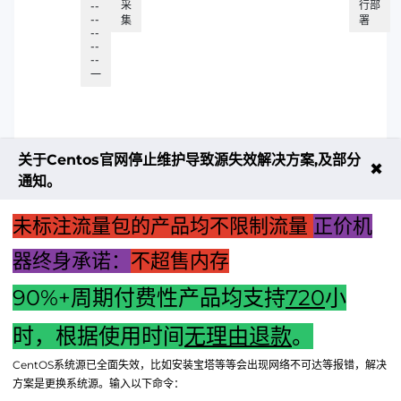
采
行部
--
--
集
署
--
--
--
一
关于Centos官网停止维护导致源失效解决方案,及部分
✖
通知。
未标注流量包的产品均不限制流量
正价机
器终身承诺：
不超售内存
90%+周期付费性产品均支持
720
小
上一篇：【觅宝主机遭遇白屏危机：原因与解决策略揭秘】
时，根据使用时间
无理由退款
。
下一篇：“新主机启动无反应：解决显示器与键盘不亮问题全攻
CentOS系统源已全面失效，比如安装宝塔等等会出现网络不可达等报错，解决
略”
方案是更换系统源。输入以下命令：