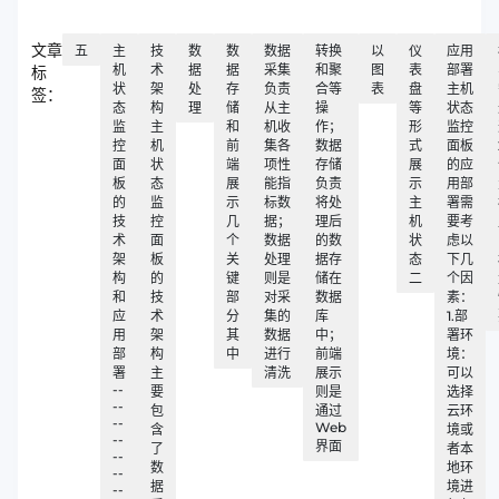
文章
五
主
技
数
数
数据
转换
以
仪
应用
机
术
据
据
采集
和聚
图
表
部署
标
状
架
处
存
负责
合等
表
盘
主机
签：
态
构
理
储
从主
操
等
状态
监
主
和
机收
作；
形
监控
控
机
前
集各
数据
式
面板
面
状
端
项性
存储
展
的应
板
态
展
能指
负责
示
用部
的
监
示
标数
将处
主
署需
技
控
几
据；
理后
机
要考
术
面
个
数据
的数
状
虑以
架
板
关
处理
据存
态
下几
构
的
键
则是
储在
二
个因
和
技
部
对采
数据
素：
应
术
分
集的
库
1.部
用
架
其
数据
中；
署环
部
构
中
进行
前端
境：
署
主
清洗
展示
可以
--
要
则是
选择
--
包
通过
云环
--
Web
含
境或
--
界面
了
者本
--
数
地环
--
据
境进
--