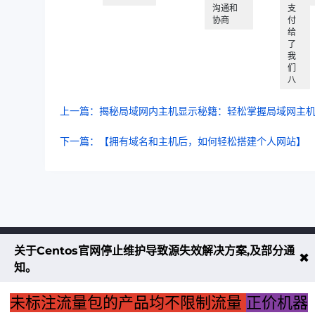
沟通和
支
协商
付
给
了
我
们
八
上一篇：揭秘局域网内主机显示秘籍：轻松掌握局域网主
下一篇：【拥有域名和主机后，如何轻松搭建个人网站】
关于Centos官网停止维护导致源失效解决方案,及部分通
不大创造互联致力于以最 “绿色节能” 
✖
知。
低碳排放的贡献者
未标注流量包的产品均不限制流量
正价机器
了解更多