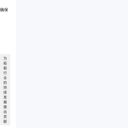
确保
为
船
舶
行
业
的
持
续
发
展
做
出
贡
献