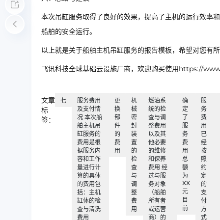
本次吊缸服务取得了良好的效果，提高了主机的运行效率和
船舶的安全运行。
以上就是关于船舶主机吊缸服务的报告模板，希望对您有所
飞讯科技全球基础云设施厂商，欢迎购买使用https://www.ip
文章
七
服务费用
更
机
燃油系
确
服
及支付情
换
械
统的检
定
务
标
况 本次船
部
密
查与调
了
费
签：
舶主机吊
件
封
整费用
服
用
缸服务的
的
装
以及其
务
已
费用是根
费
置
他必要
费
经
据服务内
用
的
的维修
用
按
容和工作
检
和保养
总
照
量进行计
查
费用 经
额
约
算的具体
与
过与服
为
定
XX
的费用包
调
务对象
的
元
括：主机
整
（船舶
支
目
缸体的检
费
所有者
付
前
查与清洗
用
或运营
方
费用
商）的
式