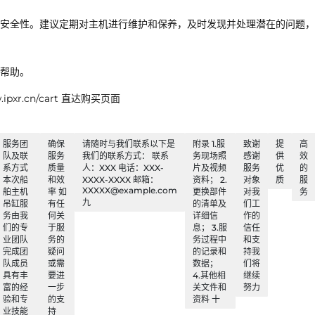
安全性。建议定期对主机进行维护和保养，及时发现并处理潜在的问题，
帮助。
xr.cn/cart 直达购买页面
服务团
确保
请随时与我们联系以下是
附录 1.服
致谢
提
高
队及联
服务
我们的联系方式： 联系
务现场照
感谢
供
效
系方式
质量
人：XXX 电话：XXX-
片及视频
服务
优
的
本次船
和效
XXXX-XXXX 邮箱：
资料； 2.
对象
质
服
XXXXX@example.com
舶主机
率 如
更换部件
对我
务
九
吊缸服
有任
的清单及
们工
务由我
何关
详细信
作的
们的专
于服
息； 3.服
信任
业团队
务的
务过程中
和支
完成团
疑问
的记录和
持我
队成员
或需
数据；
们将
具有丰
要进
4.其他相
继续
富的经
一步
关文件和
努力
验和专
的支
资料 十
业技能
持