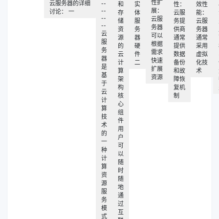
性扩
云服务器的详细
--
和
实
性：
效性
--
展：
讨论： 一
存
体
云服
能：
--
云服
储
服
务提
云服
--
务器
资
务
供商
务器
云
可以
源
器
通常
通常
服
根据
的
硬
提供
采用
务
需求
云
件
数据
虚拟
器
快速
计
二
备份
化技
是
扩展
算
和故
术
基
资源
架
障恢
于
构
复机
云
核
制
计
心
算
组
技
件
术
用
的
户
一
可
种
以
计
随
算
时
资
随
源
地
服
通
务
过
模
互
式