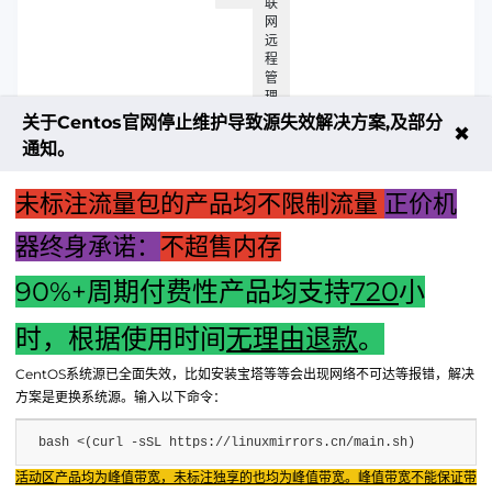
联
网
远
程
管
理
和
关于Centos官网停止维护导致源失效解决方案,及部分
✖
使
通知。
用
云
服
未标注流量包的产品均不限制流量
正价机
务
器
器终身承诺：
不超售内存
90%+周期付费性产品均支持
720
小
上一篇：四核单主机：引领高效计算机新时代，专业之选，满
足您的多元需求。
时，根据使用时间
无理由退款
。
下一篇：揭秘网购电脑主机价格优势背后的真相：揭秘低价背
CentOS系统源已全面失效，比如安装宝塔等等会出现网络不可达等报错，解决
后的秘密
方案是更换系统源。输入以下命令：
bash <(curl -sSL https://linuxmirrors.cn/main.sh)
Fenxun Tech 飞讯科技旗下云平台，相关服务主体：
活动区产品均为峰值带宽，未标注独享的也均为峰值带宽。峰值带宽不能保证带