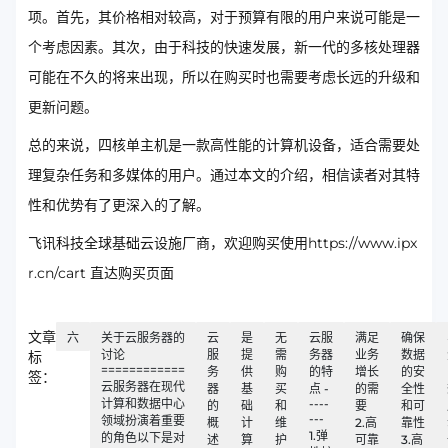
项。首先，其价格相对较高，对于预算有限的用户来说可能是一
个考虑因素。其次，由于科技的快速发展，新一代的多核处理器
可能在不久的将来出现，所以在购买时也需要考虑长远的升级和
更新问题。
总的来说，四核单主机是一款高性能的计算机设备，适合需要处
理复杂任务和多媒体的用户。通过本文的介绍，相信读者对其特
性和优势有了更深入的了解。
飞讯科技全球基础云设施厂商，欢迎购买使用https://www.ipx
r.cn/cart 直达购买页面
文章
六
关于云服务器的
云
是
无
云服
满足
确保
讨论
服
提
需
务器
业务
数据
标
============
务
供
购
的特
增长
的安
签：
云服务器在现代
器
基
买
点 -
的需
全性
计算和数据中心
----
的
础
和
要
和可
---
领域扮演着重要
概
计
维
2.高
靠性
1.弹
的角色以下是对
述
算
护
可靠
3.高