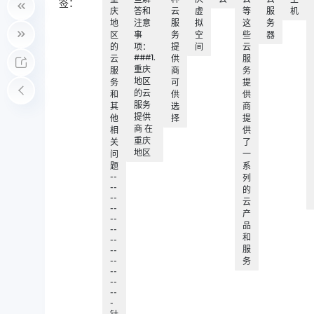
签：
庆
答和
云
虚
等
服
机
地
注意
服
拟
这
务
区
事
务
空
些
器
的
项：
提
间
云
###1.
云
供
服
重庆
服
商
务
地区
务
可
提
的云
和
供
供
服务
其
选
商
提供
他
择
提
商 在
相
供
重庆
关
了
地区
问
一
题
系
--
列
--
的
--
云
--
产
--
品
--
和
--
服
--
--
务
--
--
--
-