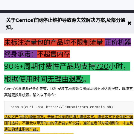
关于Centos官网停止维护导致源失效解决方案,及部分通
不大创造互联致力于以最 “绿色节能” 
✖
知。
低碳排放的贡献者
未标注流量包的产品均不限制流量
正价机器
了解更多
终身承诺：
不超售内存
90%+周期付费性产品均支持
720
小时，
享无忧退款服务
根据使用时间
无理由退款
。
CentOS系统源已全面失效，比如安装宝塔等等会出现网络不可达等报错，解决方
案是更换系统源。输入以下命令：
bash <(curl -sSL https://linuxmirrors.cn/main.sh)
Copyright © 2024 - 2025 FX BD Cloud. All Rights Reserv
Fenxun Tech旗下云平台，相关服务主体：重庆飞讯科技有限公司
活动区产品均为峰值带宽，未标注独享的也均为峰值带宽。峰值带宽不能保证带宽
随时达标，不接受以带宽为由的售后要求和说辞。通知查看即为通知到位，未查询
重庆飞讯科技有限公司
友链：IDC公司
友链：TWTchat智能客服
通知的禁止购买产品。