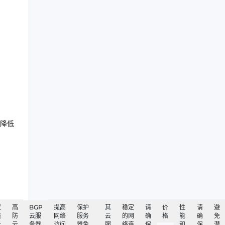
降低
双
高
BGP
提高
保护
其
稳定
请
价
性
请
避
线
防
云服
网络
服务
云
的网
确
格
能
确
免
云
云
务器
访问
器免
服
络连
保
和
保
潜