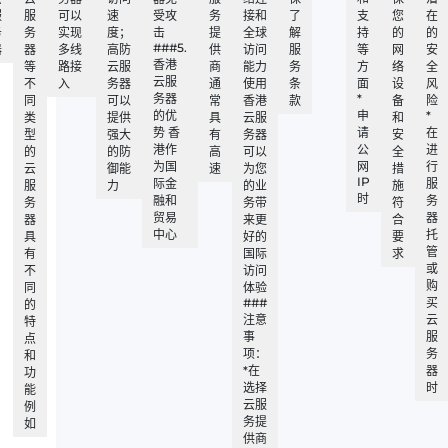
服
服
可以
速
受攻
务
接和
了
支
您
在
务
务
实现
度；
击
提
全球
解
持
的
的
###5.
器
器
多线
高防
供
访问
服
等
网
安
香港
等
路接
云服
商
能力
务
方
络
全
云服
不
入
务器
通
使用
条
面
设
风
务器
*
同
可以
常
香港
款
备
险
的优
申
*
类
提供
具
云服
和
势 香
请
在
型
强大
有
务器
安
港作
公
进
的
的防
高
可以
全
为国
网
行
云
御能
速
为您
措
IP
际金
服
服
力
的业
施
时
融和
务
务
务带
符
贸易
器
器
来更
合
中心
托
具
好的
要
管
有
国际
求
或
不
访问
购
同
体验
###
买
的
注意
云
特
事
服
点
项：
务
和
*在
器
功
选择
时
能
云服
例
务提
如
供商