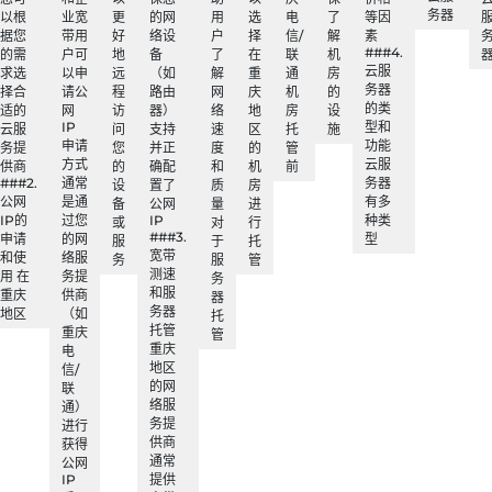
务器
以根
业宽
更
的网
用
选
电
了
等因
据您
带用
好
络设
户
择
信/
解
素
###4.
的需
户可
地
备
了
在
联
机
云服
求选
以申
远
（如
解
重
通
房
务器
择合
请公
程
路由
网
庆
机
的
的类
适的
网
访
器）
络
地
房
设
IP
型和
云服
问
支持
速
区
托
施
申请
功能
务提
您
并正
度
的
管
方式
云服
供商
的
确配
和
机
前
###2.
通常
务器
设
置了
质
房
公网
是通
有多
备
公网
量
进
IP的
过您
IP
种类
或
对
行
###3.
申请
的网
型
服
于
托
宽带
和使
络服
务
服
管
测速
用 在
务提
务
和服
重庆
供商
器
务器
地区
（如
托
托管
重庆
管
重庆
电
地区
信/
的网
联
络服
通）
务提
进行
供商
获得
通常
公网
IP
提供