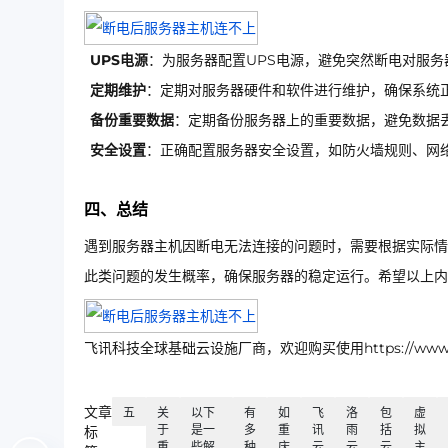
UPS电源
：为服务器配置UPS电源，避免突然断电对服务
定期维护
：定期对服务器硬件和软件进行维护，确保系统
备份重要数据
：定期备份服务器上的重要数据，避免数据
安全设置
：正确配置服务器安全设置，如防火墙规则、网
四、总结
遇到服务器主机因断电无法连接的问题时，需要根据实际情
此类问题的发生概率，确保服务器的稳定运行。希望以上内
飞讯科技全球基础云设施厂商，欢迎购买使用https://www.ip
文章
五
关
以下
有
如
飞
洛
包
虚
于
是一
多
重
讯
雨
括
拟
标
重
些解
种
庆
云
云
云
主