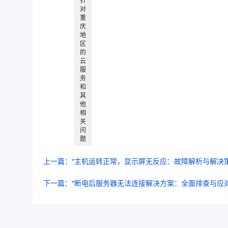
针
对
重
庆
地
区
的
云
服
务
和
其
他
相
关
问
题
上一篇："主机运转正常，显示屏无反应：故障解析与解决策
下一篇："断电后服务器无法连接解决方案：全面排查与应对