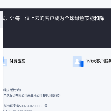
的方式，让每一位上云的客户成为全球绿色节能和降
付费备案
1V1大客户服
ed. 飞讯科技 版权所有
|中国电信股份有限公司荣昌分公司 提供网络服务
渝公网安备50022602000851号