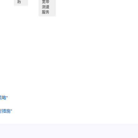
后
宽带
测速
服务
略"
措施"