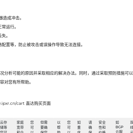
器造成冲击。
正常运行。
丢失。
络配置等，防止被攻击或误操作导致无法连接。
况分析可能的原因并采取相应的解决办法。同时，通过采取预防措施可以
容对您有所帮助。
xr.cn/cart 直达购买页面
云存
家庭
您
但需
以
您
如
请
安全
如
BGP
储等
宽带
可
要确
帮
可
重
确
性和
云服
您可
和企
以
保您
助
以
庆
保
价格