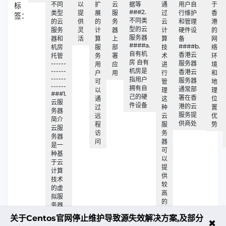
不同
以
扩
云
据等
通
用户自
于
标
###2.
类型
提
展
服
过
行维护
香
签：
不同类
的云
供
的
务
云
和管理
港
型的云
服务
灵
计
器
计
硬件设
的
服务器
器和
活
算
上
算
备
网
####a.
####b.
机房
服
部
技
络
自有机
香港云
托管
务
署
术
环
房 自有
------
服务器
用
应
进
境
------
机房是
香港云
户
用
行
和
------
指用户
服务器
可
管
地
------
拥有自
通常部
以
理
理
###1.
己的硬
署在香
通
这
位
云服
件设备
港的云
过
种
置
务器
服务提
远
云
优
简介
供商处
程
服
势
云服
访
务
务器
问
器
是一
可
种基
以
于云
提
计算
供
技术
较
的虚
高
拟服
的
务器
灵
关于Centos官网停止维护导致源失效解决方案,及部分
活
✖