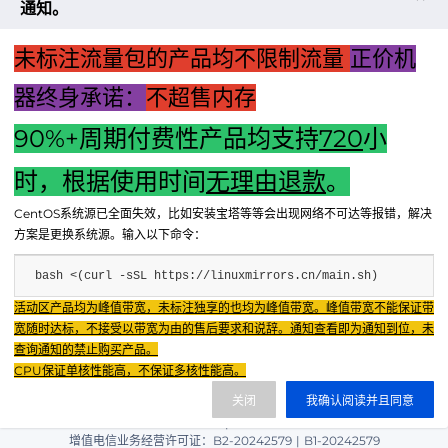
性
通知。
和
定
未标注流量包的产品均不限制流量
正价机
制
性
器终身承诺：
不超售内存
90%+周期付费性产品均支持
720
小
时，根据使用时间
无理由退款
。
上一篇：“迷你主机如何配置最佳屏幕体验”
CentOS系统源已全面失效，比如安装宝塔等等会出现网络不可达等报错，解决
下一篇：鼠标与主机配对故障解析及解决方案指南
方案是更换系统源。输入以下命令：
bash <(curl -sSL https://linuxmirrors.cn/main.sh)
Fenxun Tech 飞讯科技旗下云平台，相关服务主体：
活动区产品均为峰值带宽，未标注独享的也均为峰值带宽。峰值带宽不能保证带
重庆飞讯科技有限公司|中国电信股份有限公司荣昌分公司 提供网络服务
|
宽随时达标，不接受以带宽为由的售后要求和说辞。通知查看即为通知到位，未
重庆飞讯科技有限公司|酷盾 提供CDN服务
查询通知的禁止购买产品。
渝ICP备2024034038号-1
CPU保证单核性能高，不保证多核性能高。
渝公网安备50022602000851号
关闭
我确认阅读并且同意
重庆飞讯科技有限公司
渝ICP证2024034038号 |
|
增值电信业务经营许可证：B2-20242579
|
B1-20242579