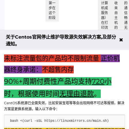
第一
计算
收
的
步在
机或
来
通
这个
服务
自
信
阶段
器）
主
畅
在打
机
通
印流
的
无
程中
打
阻
关于Centos官网停止维护导致源失效解决方案,及部分
扮演
印
✖
着发
指
通知。
送文
令
件和
未标注流量包的产品均不限制流量
正价机
指令
的角
色文
器终身承诺：
不超售内存
件一
旦生
90%+周期付费性产品均支持
720
小
成
时，根据使用时间
无理由退款
。
上一篇："女生拥抱主机：展示科技之美的独特追求与热爱"
CentOS系统源已全面失效，比如安装宝塔等等会出现网络不可达等报错，解决
下一篇：电脑主机过热无法开机：解决方法与预防措施详解
方案是更换系统源。输入以下命令：
bash <(curl -sSL https://linuxmirrors.cn/main.sh)