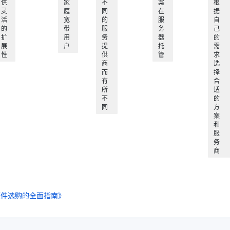
供
家
不
案
根
灵
庭
同
在
据
活
宽
的
服
自
的
带
服
务
己
扩
用
务
器
的
展
户
提
托
需
性
供
管
求
商
选
而
择
有
合
所
适
不
的
同
方
案
和
服
务
商
硬件选购的全面指南》