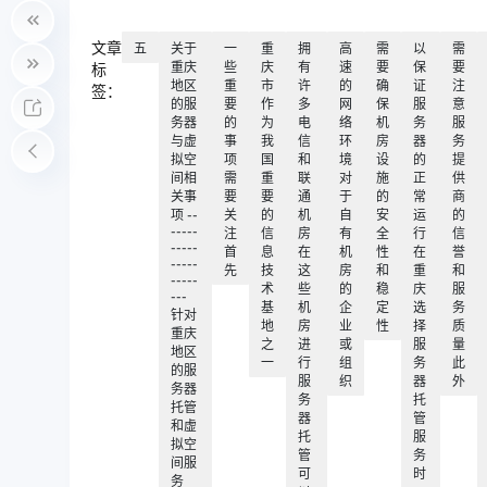
文章
五
关于
一
重
拥
高
需
以
需
重庆
些
庆
有
速
要
保
要
标
地区
重
市
许
的
确
证
注
签：
的服
要
作
多
网
保
服
意
务器
的
为
电
络
机
务
服
与虚
事
我
信
环
房
器
务
拟空
项
国
和
境
设
的
提
间相
需
重
联
对
施
正
供
关事
要
要
通
于
的
常
商
项 --
关
的
机
自
安
运
的
-----
注
信
房
有
全
行
信
-----
首
息
在
机
性
在
誉
-----
先
技
这
房
和
重
和
-----
术
些
的
稳
庆
服
---
基
机
企
定
选
务
针对
地
房
业
性
择
质
重庆
之
进
或
服
量
地区
一
行
组
务
此
的服
服
织
器
外
务器
务
托
托管
器
管
和虚
托
服
拟空
管
务
间服
可
时
务