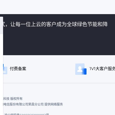
的方式，让每一位上云的客户成为全球绿色节能和降
付费备案
1V1大客户服
ed. 飞讯科技 版权所有
|中国电信股份有限公司荣昌分公司 提供网络服务