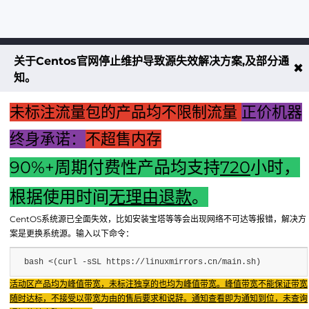
关于Centos官网停止维护导致源失效解决方案,及部分通
不大创造互联致力于以最 “绿色节能” 
✖
知。
低碳排放的贡献者
未标注流量包的产品均不限制流量
正价机器
了解更多
终身承诺：
不超售内存
90%+周期付费性产品均支持
720
小时，
享无忧退款服务
根据使用时间
无理由退款
。
CentOS系统源已全面失效，比如安装宝塔等等会出现网络不可达等报错，解决方
案是更换系统源。输入以下命令：
bash <(curl -sSL https://linuxmirrors.cn/main.sh)
Copyright © 2024 - 2025 FX BD Cloud. All Rights Reserv
Fenxun Tech旗下云平台，相关服务主体：重庆飞讯科技有限公司
活动区产品均为峰值带宽，未标注独享的也均为峰值带宽。峰值带宽不能保证带宽
随时达标，不接受以带宽为由的售后要求和说辞。通知查看即为通知到位，未查询