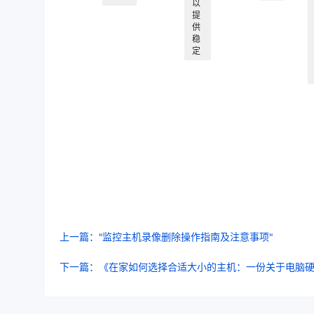
以
提
供
稳
定
上一篇："监控主机录像删除操作指南及注意事项"
下一篇：《在家如何选择合适大小的主机：一份关于电脑