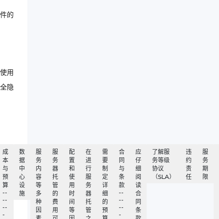
件的
使用
全隐
成
数
服
服
配
在
需
合
应
了解服
违
服
本
据
务
务
置
进
要
同
仔
务等级
约
务
与
中
内
器
和
行
制
与
细
协议
责
期
预
心
容
托
使
服
定
条
阅
（SLA）
任
限
算
设
等
管
用
务
详
款
读
--
--
施
多
的
时
器
细
合
--
--
种
费
间
托
的
同
--
--
因
用
等
管
预
条
-
-
素
可
因
之
算
款