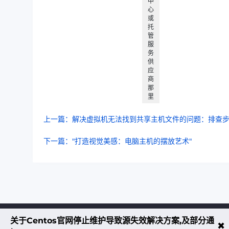
中
心
或
托
管
服
务
供
应
商
那
里
上一篇：解决虚拟机无法找到共享主机文件的问题：排查
下一篇："打造视觉美感：电脑主机的摆放艺术"
关于Centos官网停止维护导致源失效解决方案,及部分通
不大创造互联致力于以最 “绿色节能” 
✖