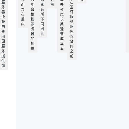
服
在
而
能
素
前
并
务
签
异
会
有
考
器
订
在
根
所
虑
托
服
重
据
不
长
管
务
庆
服
同
期
的
器
务
因
运
费
托
器
此
营
用
管
的
成
因
合
规
本
服
同
格
五
务
之
提
前
供
商