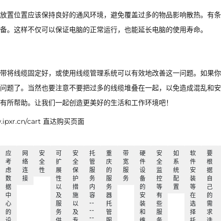
放置位置应该保持良好的通风环境，避免覆盖过多的物品影响散热。有条
备。这样不仅可以保证电脑的正常运行，也能延长电脑的使用寿命。
带将线缆固定好，或使用线缆管理系统可以有效地改善这一问题。如果你
问题了。当然也要注意不要把过多的线缆堆叠在一起，以免造成混乱和安
有所帮助。让我们一起创造更美好的生活和工作环境吧！
xr.cn/cart 直达购买页面
应
网
安
可
安
托
重
带
硬
安
如
软
要
考
络
全
扩
全
管
庆
宽
件
全
系
件
根
虑
连
性
展
保
服
的
服
设
监
统
安
据
数
接
性
护
务
服
务
备
控
配
装
自
据
以
措
内
务
的
等
置
等
己
中
及
施
容
器
安
有
在
的
--
心
服
以
托
装
些
选
需
--
的
务
及
管
和
服
择
求
--
设
供
专
服
维
务
托
选