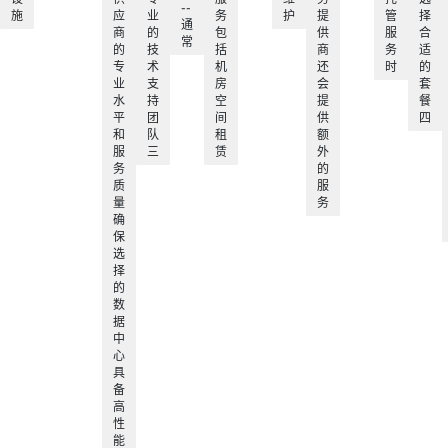
--
施
应
业
务
护
提
管
择
通
商
的
包
供
服
合
常
的
技
括
商
务
适
专
术
机
还
时
的
业
支
房
会
套
水
持
空
提
餐
平
团
间
供
四
和
队
租
额
服
三
赁
外
务
的
质
服
量
务
确
保
选
择
的
数
据
中
心
具
备
高
性
能