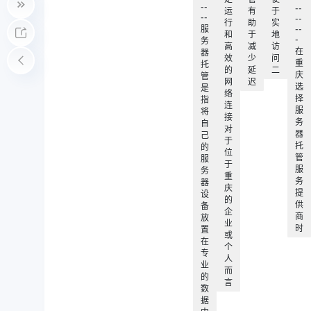
--
--
运
有
于
--
--
行
助
实
服
--
和
于
地
-
务
高
减
访
在
器
效
少
问
重
托
的
延
二
庆
管
网
迟
选
是
络
择
指
连
服
将
接
务
自
对
器
己
于
托
的
位
管
服
于
服
务
重
务
器
庆
提
设
的
供
备
企
商
放
业
时
置
或
在
个
专
人
业
而
的
言
数
据