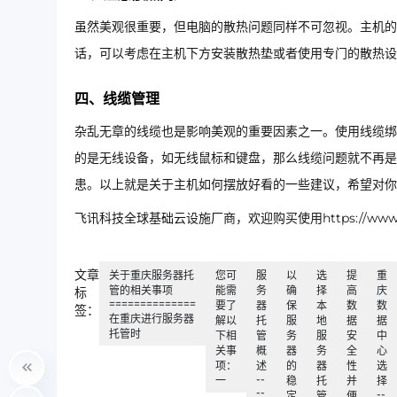
虽然美观很重要，但电脑的散热问题同样不可忽视。主机的
话，可以考虑在主机下方安装散热垫或者使用专门的散热设
四、线缆管理
杂乱无章的线缆也是影响美观的重要因素之一。使用线缆绑
的是无线设备，如无线鼠标和键盘，那么线缆问题就不再是
患。以上就是关于主机如何摆放好看的一些建议，希望对你
飞讯科技全球基础云设施厂商，欢迎购买使用https://www.ip
文章
关于重庆服务器托
您可
服
以
选
提
重
管的相关事项
能需
务
确
择
高
庆
标
==============
要了
器
保
本
数
数
签：
在重庆进行服务器
解以
托
服
地
据
据
托管时
下相
管
务
服
安
中
关事
概
器
务
全
心
项：
述
的
器
性
选
--
一
稳
托
并
择
--
--
定
管
便