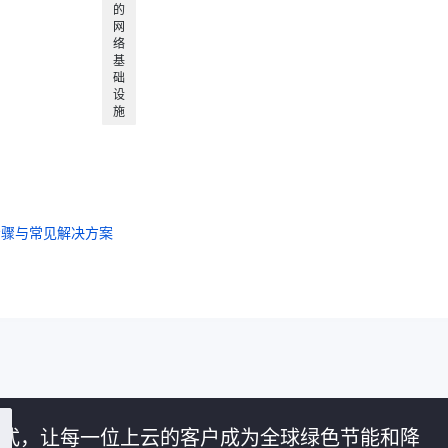
的
网
络
基
础
设
施
步骤与常见解决方案
的方式，让每一位上云的客户成为全球绿色节能和降