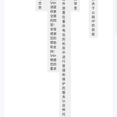
\n\n​
优
件
带
关
请提
势
放
宽
于
供更
置
公
全面
在
网
的回
IP
重
答！
的
庆
非常
获
电
感谢
取
信
您的
的
帮助
机
和支
房
持！
中
\n\n​
进
根据
行
您的
管
要求
理
和
维
护
的
服
务
\n
这
种
托