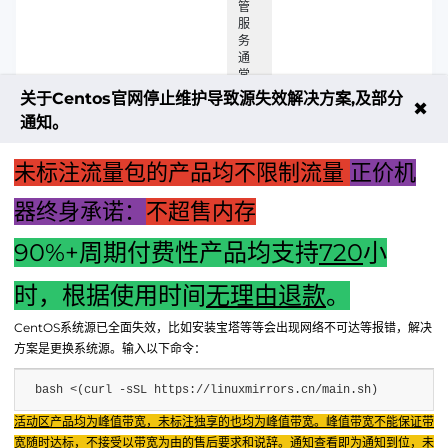
管
服
务
通
常
由
关于Centos官网停止维护导致源失效解决方案,及部分
✖
电
通知。
信
提
供
未标注流量包的产品均不限制流量
正价机
商
提
器终身承诺：
不超售内存
供
90%+周期付费性产品均支持
720
小
上一篇：【预算一千五，能否入手基础主机？深度解析配置选
择】
时，根据使用时间
无理由退款
。
下一篇：【揭秘利达华信主机监管：保障信息安全的关键手
CentOS系统源已全面失效，比如安装宝塔等等会出现网络不可达等报错，解决
段】
方案是更换系统源。输入以下命令：
bash <(curl -sSL https://linuxmirrors.cn/main.sh)
Fenxun Tech 飞讯科技旗下云平台，相关服务主体：
活动区产品均为峰值带宽，未标注独享的也均为峰值带宽。峰值带宽不能保证带
重庆飞讯科技有限公司|中国电信股份有限公司荣昌分公司 提供网络服务
|
宽随时达标，不接受以带宽为由的售后要求和说辞。通知查看即为通知到位，未