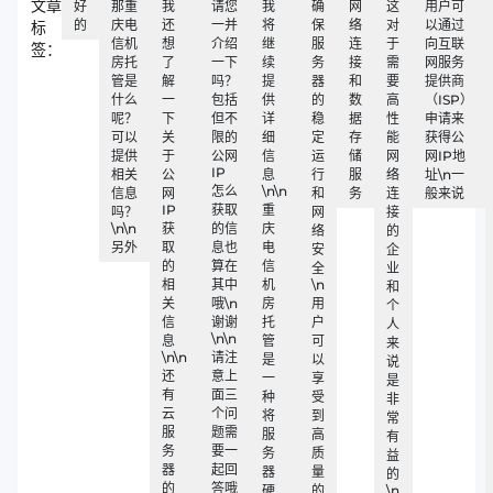
文章
好
那重
我
请您
我
确
网
这
用户可
的
庆电
还
一并
将
保
络
对
以通过
标
信机
想
介绍
继
服
连
于
向互联
签：
房托
了
一下
续
务
接
需
网服务
管是
解
吗？
提
器
和
要
提供商
什么
一
包括
供
的
数
高
（ISP）
呢？
下
但不
详
稳
据
性
申请来
可以
关
限的
细
定
存
能
获得公
提供
于
公网
信
运
储
网
网IP地
IP
相关
公
息
行
服
络
址\n一
怎么
\n\n
信息
网
和
务
连
般来说
IP
获取
重
吗？
网
接
\n\n
获
的信
庆
络
的
另外
取
息也
电
安
企
的
算在
信
全
业
相
其中
机
\n
和
关
哦\n
房
用
个
信
谢谢
托
户
人
\n\n
息
管
可
来
\n\n
请注
是
以
说
还
意上
一
享
是
有
面三
种
受
非
云
个问
将
到
常
服
题需
服
高
有
务
要一
务
质
益
器
起回
器
量
的
的
答哦
硬
的
\n