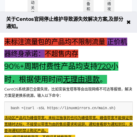
动
备
络
关
和
攻
机
服
击
或
关于Centos官网停止维护导致源失效解决方案,及部分
务
导
✖
者
如
致
通知。
运
果
的
行
可
问
不
未标注流量包的产品均不限制流量
正价机
能
题
稳
的
定
话
器终身承诺：
不超售内存
例
如
90%+周期付费性产品均支持
720
小
上一篇：【猫儿主机模板替换全攻略：步骤、准备与常见问题
时，根据使用时间
无理由退款
。
解析】
CentOS系统源已全面失效，比如安装宝塔等等会出现网络不可达等报错，解决
下一篇：电脑主机更换显卡后产生异味：原因解析与解决方案
方案是更换系统源。输入以下命令：
bash <(curl -sSL https://linuxmirrors.cn/main.sh)
Fenxun Tech 飞讯科技旗下云平台，相关服务主体：
活动区产品均为峰值带宽，未标注独享的也均为峰值带宽。峰值带宽不能保证带
重庆飞讯科技有限公司|中国电信股份有限公司荣昌分公司 提供网络服务
|
宽随时达标，不接受以带宽为由的售后要求和说辞。通知查看即为通知到位，未
重庆飞讯科技有限公司|酷盾 提供CDN服务
查询通知的禁止购买产品。
渝ICP备2024034038号-1