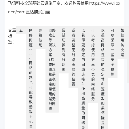
飞讯科技全球基础云设施厂商，欢迎购买使用https://www.ipx
r.cn/cart 直达购买页面
文章
五
网
网
网络
尝
或
以
可
以
可
如
络
络
攻击
试
者
获
以
提
以
使
标
问
波
等
切
调
得
考
高
采
用
签：
题
动
解决
换
整
更
虑
网
取
防
--
方
到
无
稳
使
络
一
火
--
案：
有
线
定
用
连
些
墙
-
1.检
线
路
的
更
接
安
网
查网
网
由
网
高
的
全
络
络连
络
器
络
带
稳
措
问
接是
的
连
宽
定
施
题
否稳
位
接
的
性
也
2.
定如
置
网
和
可
使
果使
络
速
能
用
用的
服
度
导
高
3.
是无
务
致
质
如
线网
游
量
果
络
戏
的
怀
主
网
疑
机
络
是
自
设
网