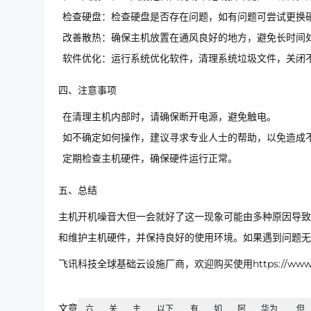
检查硬盘：检查硬盘是否存在问题，如有问题可尝试更换
改善散热：确保主机放置在通风良好的地方，避免长时间
软件优化：运行系统优化软件，清理系统垃圾文件，关闭
四、注意事项
在清理主机内部时，请确保断开电源，避免触电。
如不确定如何操作，建议寻求专业人士的帮助，以免造成
定期检查主机硬件，确保硬件运行正常。
五、总结
主机开机噪音大但一会就好了这一现象可能由多种原因导致
和维护主机硬件，并保持良好的使用环境。如果遇到问题无
飞讯科技全球基础云设施厂商，欢迎购买使用https://www.ip
文章
六
关
主
以下
有
如
阿
华为
但