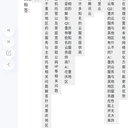
于
机
是相
许
腾
里
云等
在
标
重
托
应的
多
讯
云
Q2：
地
签：
庆
管
解
知
云
重庆
理
地
以
答：
名
的云
位
区
及
Q1：
的
服务
置
的
家
重庆
云
器与
和
云
庭
有哪
服
其他
本
服
宽
些知
务
地区
地
务
带
名的
提
有什
网
与
获
云服
供
么不
络
主
取
务提
商
同？
优
机
公
供
A：
化
托
网
商？
重庆
方
IP
管
A：
的云
面
等
相
在重
服务
可
相
关
庆地
器与
能
关
问
区
其他
更
问
题
地区
具
题
解
的服
优
答
务器
势
针
在性
对
能上
重
并无
庆
太大
地
差异
区