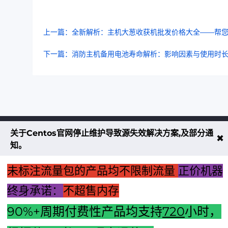
上一篇：全新解析：主机大葱收获机批发价格大全——帮
下一篇：消防主机备用电池寿命解析：影响因素与使用时
关于Centos官网停止维护导致源失效解决方案,及部分通
不大创造互联致力于以最 “绿色节能” 
✖
知。
低碳排放的贡献者
未标注流量包的产品均不限制流量
正价机器
了解更多
终身承诺：
不超售内存
90%+周期付费性产品均支持
720
小时，
享无忧退款服务