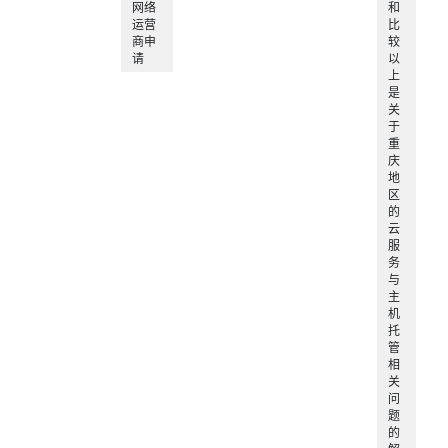
网络
和
运营
比
商申
较
请
以
上
是
关
于
重
庆
地
区
的
云
服
务
与
主
机
托
管
相
关
问
题
的