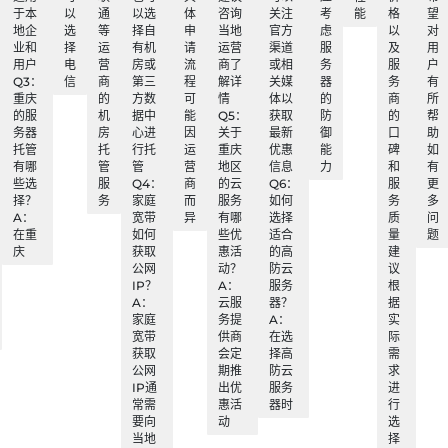
于本
以
通
以选
体
咨询
关注
考
能
格
望
地企
选
等
择自
申
当地
官方
虑
以
对
业和
择
运
有机
请
运营
渠道
服
及
用
用户
电
营
房或
流
商了
或相
务
服
户
Q3：
信
商
第三
程
解详
关媒
器
务
有
重庆
的
方数
可
情
体以
的
商
所
的服
机
据中
能
Q5：
获取
防
的
帮
务器
房
心进
因
关于
最新
御
口
助
托管
托
行托
运
重庆
优惠
能
碑
如
有哪
管
管
营
地区
信息
力
和
有
些选
服
Q4：
商
的云
Q6：
服
更
择？
务
家庭
而
服务
如何
务
多
A：
宽带
异
有哪
选择
质
问
在重
如何
些优
适合
量
题
庆
获取
惠活
的高
建
公网
动？
防云
议
IP？
A：
服务
根
A：
云服
器？
据
家庭
务提
A：
实
宽带
供商
在选
际
获取
会定
择高
需
公网
期推
防云
求
IP通
出优
服务
进
常需
惠活
器时
行
要向
动
选
当地
择