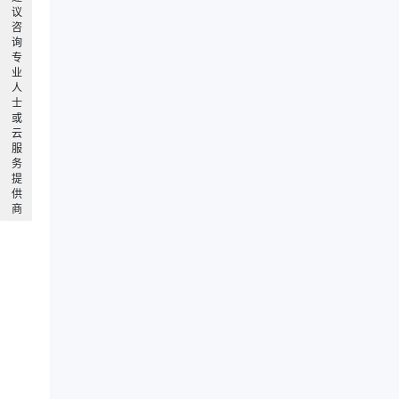
议
咨
询
专
业
人
士
或
云
服
务
提
供
商