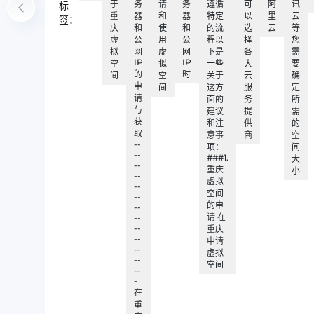
于
务
请
务
遵循
可
阿
讯
标
重
器
和
器
特定
以
里
云
签：
庆
和
使
和
的流
选
云
等
虚
公
用
公
程以
择
您
拟
网
虚
网
下是
各
需
IP
IP
空
拟
一些
大
要
的
时
间
空
关于
云
确
申
间
这方
服
定
请
面的
务
所
与
建议
提
需
获
和注
供
的
取
意事
商
空
--
项：
间
--
###1.
大
--
重庆
小
--
虚拟
--
空间
--
的申
--
请 在
--
--
重庆
--
申请
--
虚拟
--
空间
--
-
在
重