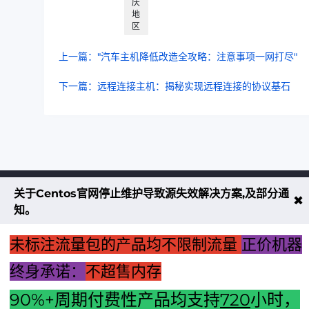
庆
地
区
上一篇："汽车主机降低改造全攻略：注意事项一网打尽"
下一篇：远程连接主机：揭秘实现远程连接的协议基石
关于Centos官网停止维护导致源失效解决方案,及部分通
不大创造互联致力于以最 “绿色节能” 
✖
知。
低碳排放的贡献者
未标注流量包的产品均不限制流量
正价机器
了解更多
终身承诺：
不超售内存
90%+周期付费性产品均支持
720
小时，