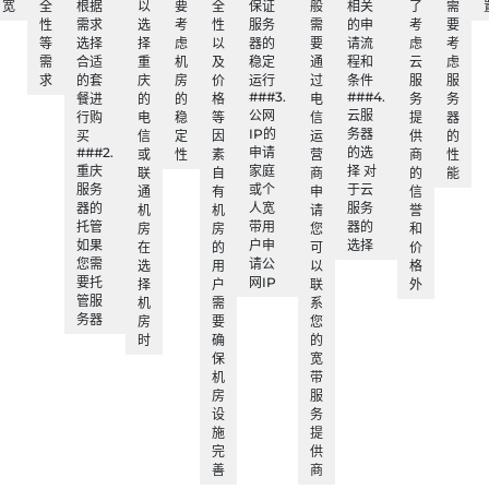
宽
全
根据
以
要
全
保证
般
相关
了
需
性
需求
选
考
性
服务
需
的申
考
要
等
选择
择
虑
以
器的
要
请流
虑
考
需
合适
重
机
及
稳定
通
程和
云
虑
求
的套
庆
房
价
运行
过
条件
服
服
###3.
###4.
餐进
的
的
格
电
务
务
公网
云服
行购
电
稳
等
信
提
器
IP的
务器
买
信
定
因
运
供
的
###2.
申请
的选
或
性
素
营
商
性
重庆
家庭
择 对
联
自
商
的
能
服务
或个
于云
通
有
申
信
器的
人宽
服务
机
机
请
誉
托管
带用
器的
房
房
您
和
如果
户申
选择
在
的
可
价
您需
请公
选
用
以
格
要托
网IP
择
户
联
外
管服
机
需
系
务器
房
要
您
时
确
的
保
宽
机
带
房
服
设
务
施
提
完
供
善
商