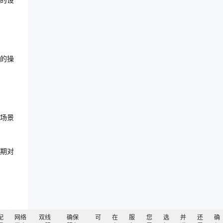
的设
的操
场景
期对
配
网络
双线
确保
可
在
服
您
选
并
还
确