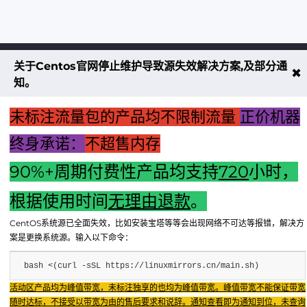
关于Centos官网停止维护导致源失效解决方案,及部分通
不大创造互联致力于以最 “绿色节能” 
✖
知。
低碳排放的贡献者
未标注流量包的产品均不限制流量
正价机器
了解更多
终身承诺：
不超售内存
90%+周期付费性产品均支持
720
小时，
享无忧退款服务
根据使用时间
无理由退款
。
CentOS系统源已全面失效，比如安装宝塔等等会出现网络不可达等报错，解决方
案是更换系统源。输入以下命令：
bash <(curl -sSL https://linuxmirrors.cn/main.sh)
Copyright © 2024 - 2025 FX BD Cloud. All Rights Reserv
Fenxun Tech旗下云平台，相关服务主体：重庆飞讯科技有限公司
活动区产品均为峰值带宽，未标注独享的也均为峰值带宽。峰值带宽不能保证带宽
随时达标，不接受以带宽为由的售后要求和说辞。通知查看即为通知到位，未查询