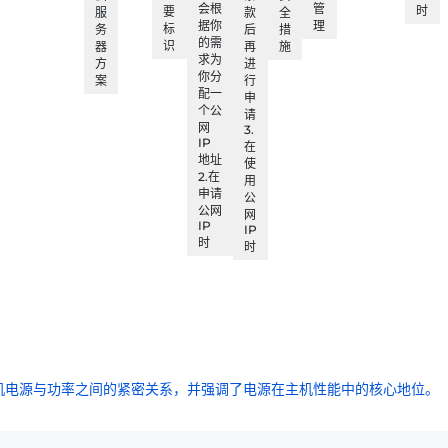
会根
管
时
要
服
款
全
据你
理
标
务
后
措
的需
识
器
再
施
求为
方
进
你分
案
行
配一
申
个公
请
网
3.
IP
在
地址
使
2.在
用
申请
公
公网
网
IP
IP
时
时
机电源与功率之间的紧密关系，并强调了电源在主机性能中的核心地位。