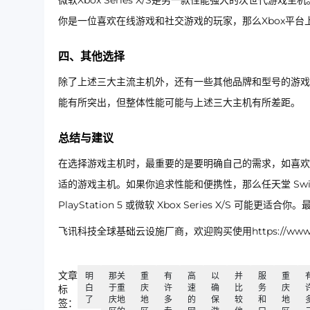
微软Xbox Series X/S是另一款性能强大的次世代游戏主
你是一位喜欢在线游戏和社交游戏的玩家，那么Xbox平
四、其他选择
除了上述三大主流主机外，还有一些其他品牌和型号的游戏主机
能有所突出，但整体性能可能与上述三大主机有所差距。
总结与建议
在选择游戏主机时，最重要的是要明确自己的需求，如喜欢
适的游戏主机。如果你追求性能和便携性，那么任天堂 Sw
PlayStation 5 或微软 Xbox Series X/S 
飞讯科技全球基础云设施厂商，欢迎购买使用https://www.ip
文章
明
那关
重
有
高
以
并
服
重
白
于重
庆
许
速
确
比
务
庆
标
了
庆地
地
多
的
保
较
和
地
签：