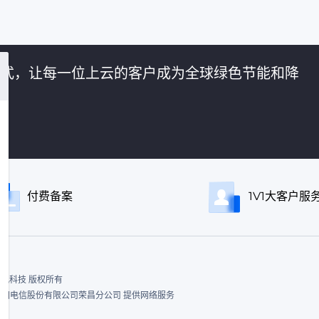
的方式，让每一位上云的客户成为全球绿色节能和降
付费备案
1V1大客户服
ed. 飞讯科技 版权所有
|中国电信股份有限公司荣昌分公司 提供网络服务