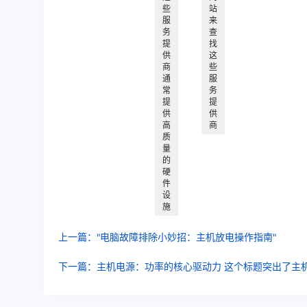
些
站
服
来
务
查
提
找
供
这
商
些
通
服
常
务
提
提
供
供
高
商
质
量
的
硬
件
设
施
上一篇："电脑故障排除小妙招：主机放电操作指南"
下一篇：主机电源：功率的核心驱动力 这个标题突出了主