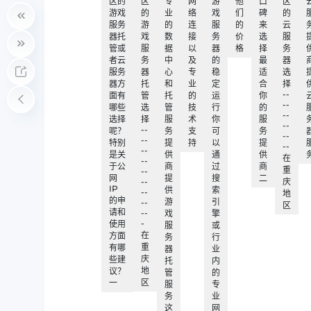
区的
区
专
网
游
他
口
区
游戏
的
业
络
戏
们
碑
的
服务
游
的
连
服
的
来
云
器托
戏
数
接
务
价
选
服
管或
服
据
以
器
格
择
务
者云
务
中
及
的
最
器
服务
器
心
专
稳
适
选
器方
托
和
业
定
合
择
--
面有
管
托
的
运
你
--
哪些
选
管
技
行
的
--
选择
择
服
术
你
服
--
--
呢？
务
支
可
务
--
--
特别
提
持
以
提
--
--
是关
供
通
供
在
--
于公
商
过
商
重
--
网
提
搜
二
--
庆
IP
供
索
--
地
的申
游
引
--
区
请和
--
戏
擎
-
使用
服
或
在
方面
务
行
重
有哪
器
业
庆
些建
托
内
地
议？
管
的
区
一
服
专
务
业
这
网