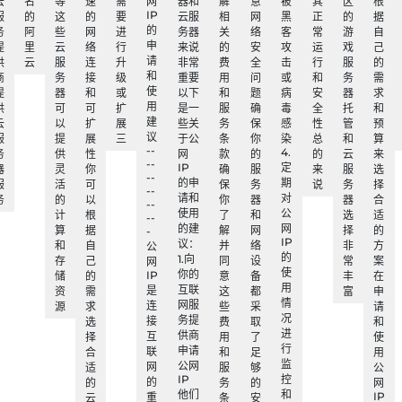
云
名
等
速
需
网
器和
解
意
被
其
区
根
IP
服
的
这
的
要
云服
相
网
黑
正
的
据
的
务
阿
些
网
进
务器
关
络
客
常
游
自
申
提
里
云
络
行
来说
的
安
攻
运
戏
己
请
供
云
服
连
升
非常
费
全
击
行
服
的
和
商
务
接
级
重要
用
问
或
和
务
需
使
提
器
和
或
以下
和
题
病
安
器
求
用
供
可
可
扩
是一
服
确
毒
全
托
和
建
云
以
扩
展
些关
务
保
感
性
管
预
议
服
提
展
三
于公
条
你
染
总
和
算
--
4.
务
供
性
网
款
的
的
云
来
--
IP
定
器
灵
你
确
服
来
服
选
--
的申
期
服
活
可
保
务
说
务
择
--
请和
对
务
的
以
你
器
器
合
--
使用
公
计
根
了
和
选
适
--
的建
网
算
据
解
网
择
的
-
IP
议：
和
自
并
络
非
方
公
的
1.向
存
己
同
设
常
案
网
使
你的
IP
储
的
意
备
丰
在
用
互联
是
资
需
这
都
富
申
情
网服
连
源
求
些
采
请
况
务提
接
选
费
取
和
进
供商
互
择
用
了
使
行
申请
联
合
和
足
用
监
公网
网
适
服
够
公
IP
控
的
的
务
的
网
他们
和
IP
重
云
条
安