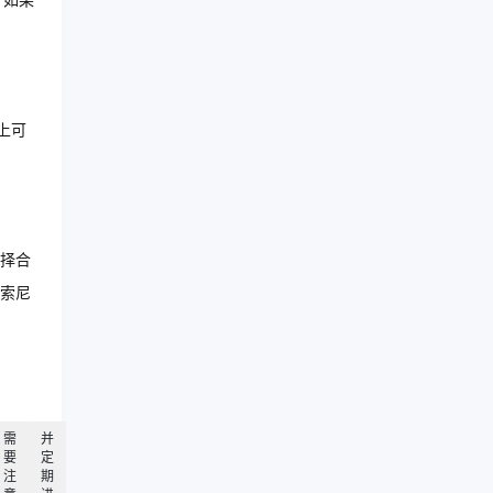
，如果
上可
择合
么索尼
需
并
要
定
注
期