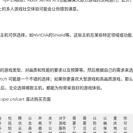
机。与PS5相似，Xbox Series X/S也能确保大部分游戏的流畅运行。此外
台上的多人游戏社交体验可能会让你感到满意。
可供选择，如NVIDIA的Shield等。这些主机在某些特定领域或功能
的游戏类型、对画质和性能的要求以及预算等。然后根据自己的需求来选
itch 可能是一个不错的选择；如果你更喜欢大型游戏和高画质游戏，那
可能更适合你。最后，无论选择哪款主机，都能为你带来良好的游戏体验。
xr.cn/cart 直达购买页面
有
包
腾
以
并
关
对于
需
需
以
以
重
你
许
括
讯
及
根
于
游戏
要
要
防
确
庆
可
多
知
云
高
据
公
服务
了
注
止
保
地
以