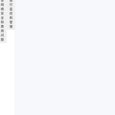
意
进
网
行
络
监
安
控
全
和
和
管
费
理
用
问
题