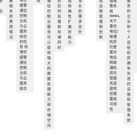
博世
情
解
效
通
的
提
增
现
理报
服
报警
；
相
信
实
供
长
远
警系
务
通信
后
关
控
时
弹
的
程
统
的
控制
###4.
的
制
处
性
需
管
企
主机
关于
费
云
理
扩
求
理
业
与云
重庆
用
服
和
展
另
和
和
服务
电信/
情
务
存
的
外
控
个
结合
联通
况
可
储
能
制
人
的优
机房
以
同
力
这
势 将
托管
提
时
些
博世
重庆
供
机
报警
电信
强
房
通信
和联
大
拥
控制
通机
的
有
主机
房托
数
先
与云
管服
据
进
服务
务是
处
的
结合
提供
理
设
给需
能
施
要高
力
和
可用
和
管
性
存
理
储
系
空
统
间