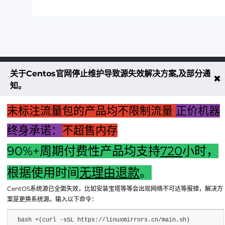
关于Centos官网停止维护导致源失效解决方案,及部分通
不大创造互联致力于以最 “绿色节能” 
✖
知。
低碳排放的贡献者
未标注流量包的产品均不限制流量
正价机器
了解更多
终身承诺：
不超售内存
90%+周期付费性产品均支持
720
小时，
享无忧退款服务
根据使用时间
无理由退款
。
CentOS系统源已全面失效，比如安装宝塔等等会出现网络不可达等报错，解决方
案是更换系统源。输入以下命令：
bash <(curl -sSL https://linuxmirrors.cn/main.sh)
Copyright © 2024 - 2025 FX BD Cloud. All Rights Reserv