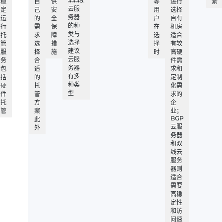
###5.
稳
自
供
等
进行
素
云服
定
己
安
用
选择
务器
运
的
全
户
自有
的种
行
需
保
在
机房
类与
托
求
障
选
适合
选择
管
选
措
择
有较
建议
服
择
施
时
高硬
云服
务
合
件需
务器
包
适
求和
有多
括
的
定制
种类
硬
托
化需
型
件
管
求的
托
方
企
管
案
业；
BGP
此
云服
外
务器
和双
线云
服务
器则
适合
需要
高稳
定性
和访
问速