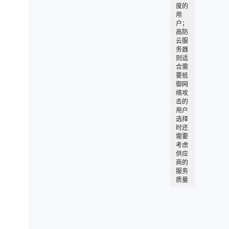
度的
用
户；
高防
云服
务器
则适
合需
要抵
御网
络攻
击的
用户
选择
时还
需要
考虑
供应
商的
服务
质量