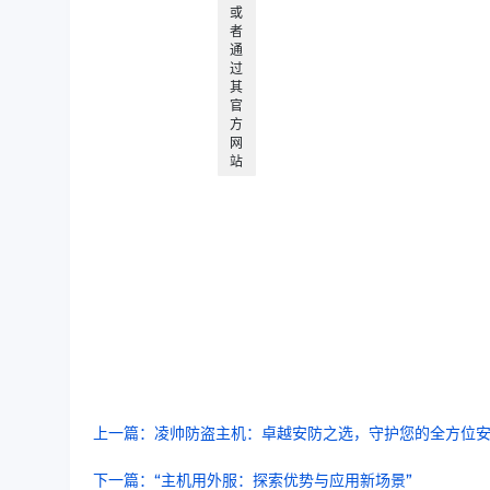
或
者
通
过
其
官
方
网
站
上一篇：凌帅防盗主机：卓越安防之选，守护您的全方位
下一篇：“主机用外服：探索优势与应用新场景”