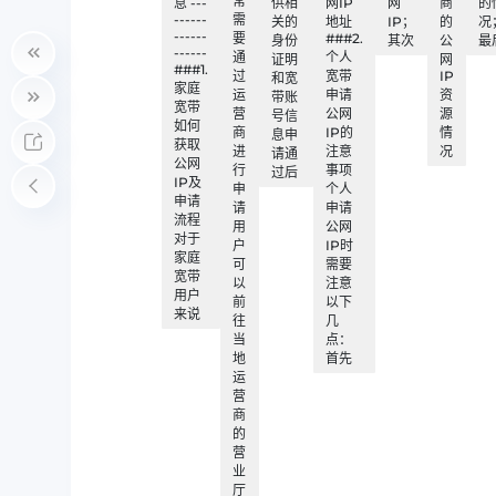
常
息 ---
供相
网IP
网
商
的
------
需
关的
地址
IP；
的
况
------
要
###2.
身份
其次
公
最
------
通
个人
证明
网
###1.
过
宽带
IP
和宽
家庭
运
申请
资
带账
宽带
营
公网
源
号信
如何
商
IP的
情
息申
获取
进
注意
况
请通
公网
行
事项
过后
IP及
申
个人
申请
请
申请
流程
用
公网
对于
户
IP时
家庭
可
需要
宽带
以
注意
用户
前
以下
来说
往
几
当
点：
地
首先
运
营
商
的
营
业
厅