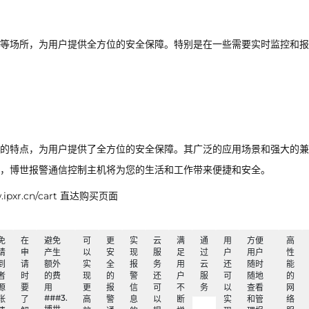
等场所，为用户提供全方位的安全保障。特别是在一些需要实时监控和报
的特点，为用户提供了全方位的安全保障。其广泛的应用场景和强大的兼
，博世报警通信控制主机将为您的生活和工作带来便捷和安全。
xr.cn/cart 直达购买页面
免
在
避免
可
更
实
云
满
通
用
方便
高
请
申
产生
以
安
现
服
足
过
户
用户
性
到
请
额外
实
全
报
务
用
云
还
随时
能
者
时
的费
现
的
警
还
户
服
可
随地
的
源
要
用
更
报
信
可
不
务
以
查看
网
###3.
张
了
高
警
息
以
断
实
和管
络