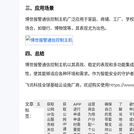
三、应用场景
博世报警通信控制主机广泛应用于家庭、商铺、工厂、学校
场合，如银行、博物馆等，其表现尤为出色。
四、总结
博世报警通信控制主机以其高效、稳定的表现和多功能集成
性，使其能够适应各种环境和需求。作为智能安全的守护者
飞讯科技全球基础云设施厂商，欢迎购买使用https://www.ip
文章
五
获取
获
APP
运营
确保
了
避
公网
取
进行
商会
自己
解
申
标
IP及
公
申请
为用
的宽
当
不
签：
云服
网
申请
户分
带套
地
或
IP
务相
时需
配一
餐支
运
资
通
关信
要提
个公
持公
营
紧