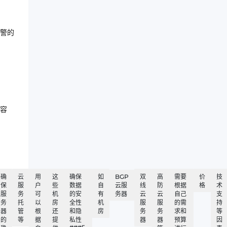
警的
容
确
云
用
这
确保
如
BGP
双
高
需要
价
技
保
服
户
些
数据
自
云服
线
防
根据
格
术
服
务
可
机
的安
有
务器
云
云
自己
支
务
托
以
房
全性
机
服
服
的需
持
器
管
根
还
和隐
房
务
务
求和
等
的
等
据
提
私性
器
器
预算
因