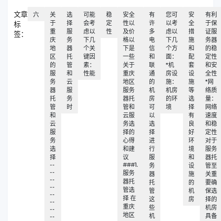
文章
六
关
选
可能
稳
安全
有
您可
安
有利
于
择
会考
定
性以
许
以考
全
于保
标
重
服
虑以
性
及价
多
虑以
措
证服
签：
庆
务
下几
格以
电
下几
施
务器
地
器
个关
下是
信
个方
和
的稳
区
托
键因
一些
和
面：
配
定性
的
管
素：
关于
联
*机
套
和安
服
和
性能
重庆
通
房设
设
全性
务
云
地区
的
施：
施
*网
器
服
服务
机
机房
等
络质
托
务
器托
房
的环
选
量：
管
时
管和
可
境
择
网络
和
云服
以
有
速度
云
务选
选
良
和稳
服
择的
择
好
定性
务
心得
进
环
对于
选
和建
行
境
服务
择
议
服
和
器托
--
###1.
务
设
管至
--
服务
器
施
关重
--
器托
托
的
要确
--
管选
管
机
保选
--
择 在
这
房
择的
--
重庆
些
机房
--
地区
机
具备
--