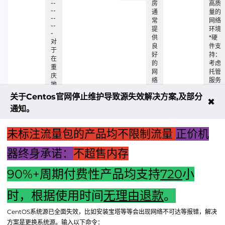
--
房
高质
--
通
量的
--
常
网络
--
提
环境
-
供
*硬
对
良
件支
于
好
持：
在
的
考虑
重
网
托管
庆
络
服务
地
环
器的
区
关于Centos官网停止维护导致源失效解决方案,及部分
境
硬件
✖
的
和
配置
通知。
用
硬
户
件
来
未标注流量包的产品均不限制流量
正价机
支
说
持
在
器终身承诺：
不超售内存
选
择
90%+周期付费性产品均支持
720
小
时
时，根据使用时间
无理由退款
。
上一篇："手把手教你：为电脑主机添加触摸显示器"
CentOS系统源已全面失效，比如安装宝塔等等会出现网络不可达等报错，解决
下一篇："主机前置插口耳机无声：麦克风失灵的解决指南"
方案是更换系统源。输入以下命令：