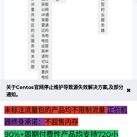
对
获取
型
重
公网
的
庆
IP通
云
地
常需
服
区
要通
务
的
过向
器
云
当地
服
电信
务
运营
相
商申
关
请你
问
可以
题
联系
重庆
电信
或联
关于Centos官网停止维护导致源失效解决方案,及部分
通的
✖
客服
通知。
未标注流量包的产品均不限制流量
正价机
器终身承诺：
不超售内存
90%+周期付费性产品均支持
720
小