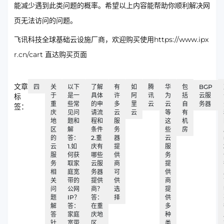
能减少遇到此类问题的概率。希望以上内容能帮助你顺利解决网
页无法访问的问题。
飞讯科技全球基础云设施厂商，欢迎购买使用https://www.ipx
r.cn/cart 直达购买页面
文章
四
关
以下
了解
有
如
腾
华
包
BGP
于
是一
具体
许
阿
讯
为
括
云服
标
重
些常
的申
多
里
云
云
自
务器
签：
庆
见问
请流
云
云
等
有
地
题和
程和
服
这
机
区
解
条件
务
些
房
的
答：
2.重
器
云
云
1.如
庆有
提
服
服
何获
哪些
供
务
务
取家
云服
商
提
相
庭宽
务器
可
供
关
带的
提供
供
商
问
公网
商？
选
提
题
IP？
答：
择
供
解
答：
在重
多
答
家庭
庆地
种
针
宽带
区
类