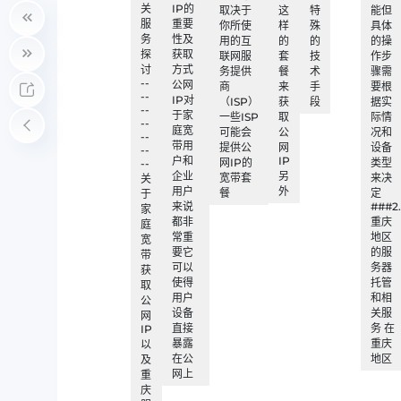
关
IP的
取决于
这
特
能但
服
重要
你所使
样
殊
具体
务
性及
用的互
的
的
的操
探
获取
联网服
套
技
作步
讨
方式
务提供
餐
术
骤需
--
公网
商
来
手
要根
--
IP对
（ISP）
获
段
据实
--
于家
一些ISP
取
际情
--
庭宽
可能会
公
况和
--
带用
提供公
网
设备
--
户和
IP
网IP的
类型
--
企业
另
宽带套
来决
关
用户
外
餐
定
于
来说
###2.
家
都非
重庆
庭
常重
地区
宽
要它
的服
带
可以
务器
获
使得
托管
取
用户
和相
公
设备
关服
网
直接
务 在
IP
暴露
重庆
以
在公
地区
及
网上
重
庆