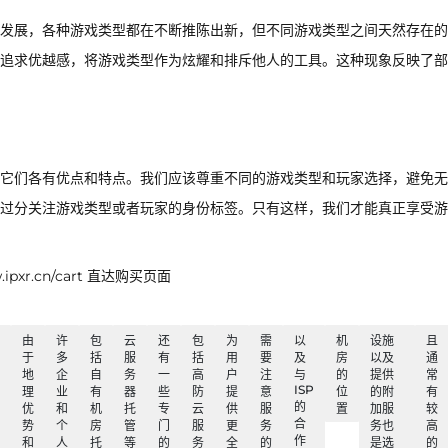
发展，各种游戏类型都在不断推陈出新，但不同游戏类型之间天然存在的
追求优越感，将游戏类型作为炫耀和排斥他人的工具。这种现象反映了部
它们各有优点和特点。我们应该尊重不同的游戏类型和玩家选择，避免无
过分关注游戏类型或者玩家的身份标签。只有这样，我们才能真正享受游
xr.cn/cart 直达购买页面
由
许
包
云
还
包
为
需
以
机
设施
且
于
多
括
服
有
括
用
要
及
房
以及
通
地
企
自
务
一
高
户
注
与
的
提供
常
ISP
理
业
有
器
些
防
提
意
位
的附
有
的
优
和
机
托
专
云
供
服
置
加服
较
合
势
个
房
管
门
服
更
务
务也
高
作
和
人
托
等
的
务
全
的
是选
的