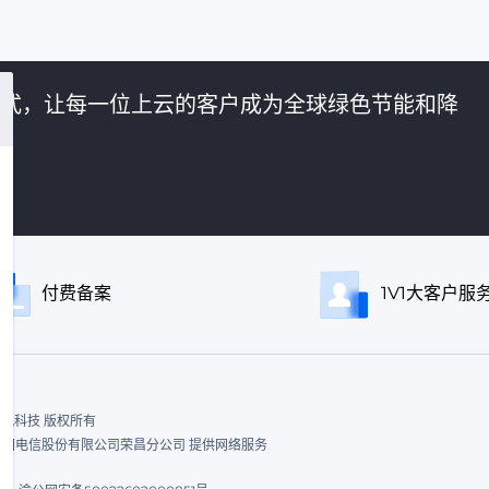
的方式，让每一位上云的客户成为全球绿色节能和降
付费备案
1V1大客户服
ed. 飞讯科技 版权所有
|中国电信股份有限公司荣昌分公司 提供网络服务