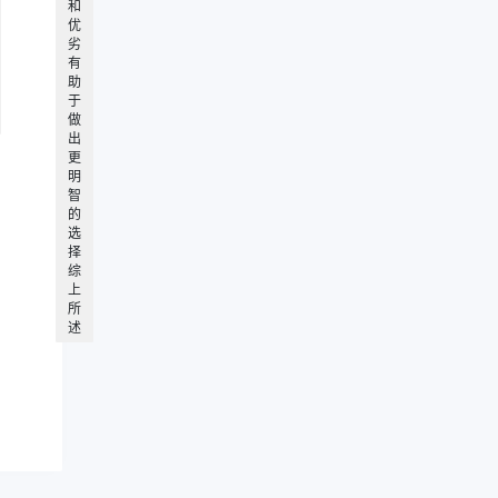
和
优
劣
有
助
于
做
出
更
明
智
的
选
择
综
上
所
述