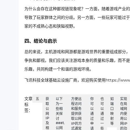
为什么会存在这种鄙视链现象呢？一方面，随着游戏产业的
导致了玩家群体之间的分歧。另一方面，一些玩家可能过于
家的不成熟心态和狭隘视野。
四、结论与启示
总的来说，主机游戏和网游都是游戏世界的重要组成部分，
争执和鄙视。我们应该关注游戏本身的质量和乐趣，而不是
乐趣，共同构建一个和谐的游戏环境。
飞讯科技全球基础云设施厂商，欢迎购买使用https://www.ip
文章
五
获
以下
方便远
你
也
如
实现
取
为一
程访问
可
可
端
在局
标
公
些相
和服务
以
以
口
域网
签：
网
关探
提供获
通
通
映
内使
IP
讨
取公网
过
过
射
用公
及
###1.
IP的方
申
一
等
网IP
相
公网
式通常
请
些
的功