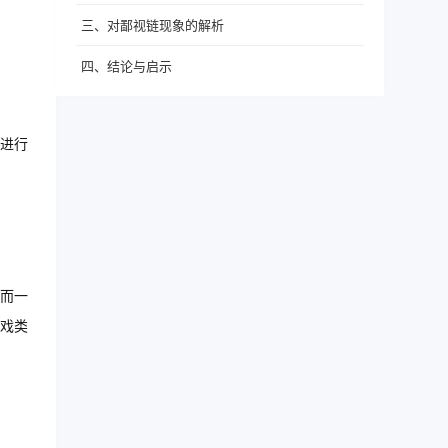
三、对鄙视链现象的解析
四、结论与启示
进行
而一
戏类