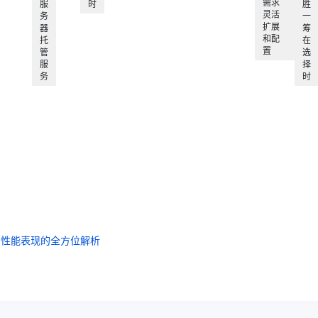
需求
服
时
胜
灵活
务
一
扩展
器
筹
和配
托
在
置
管
选
服
择
务
时
与性能表现的全方位解析