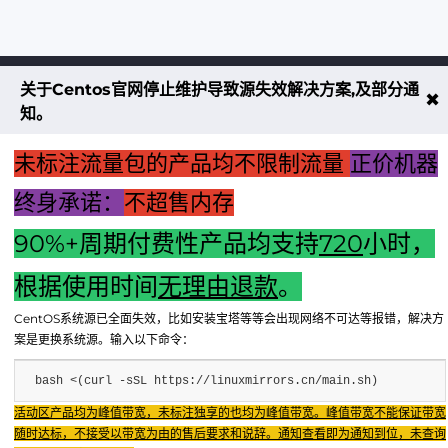
关于Centos官网停止维护导致源失效解决方案,及部分通
不大创造互联致力于以最 “绿色节能” 
✖
知。
低碳排放的贡献者
未标注流量包的产品均不限制流量
正价机器
了解更多
终身承诺：
不超售内存
90%+周期付费性产品均支持
720
小时，
享无忧退款服务
根据使用时间
无理由退款
。
CentOS系统源已全面失效，比如安装宝塔等等会出现网络不可达等报错，解决方
案是更换系统源。输入以下命令：
bash <(curl -sSL https://linuxmirrors.cn/main.sh)
Copyright © 2024 - 2025 FX BD Cloud. All Rights Reserv
Fenxun Tech旗下云平台，相关服务主体：重庆飞讯科技有限公司
活动区产品均为峰值带宽，未标注独享的也均为峰值带宽。峰值带宽不能保证带宽
随时达标，不接受以带宽为由的售后要求和说辞。通知查看即为通知到位，未查询