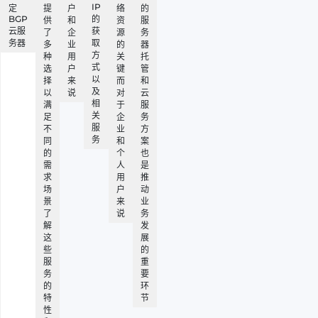
IP
定
提
户
络
的
BGP
的
供
和
资
服
云服
获
了
企
源
务
务器
取
多
业
的
器
方
种
用
关
托
式
选
户
键
管
以
择
来
而
和
及
以
说
对
云
相
满
于
服
关
足
企
务
服
不
业
方
务
同
和
案
的
个
也
需
人
是
求
用
推
场
户
动
景
来
业
了
说
务
解
发
这
展
些
的
服
重
务
要
的
环
特
节
性