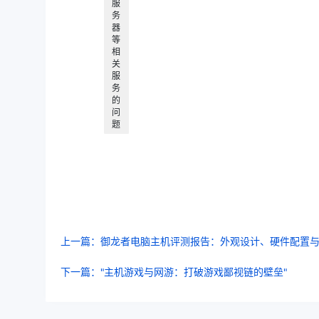
服
务
器
等
相
关
服
务
的
问
题
上一篇：御龙者电脑主机评测报告：外观设计、硬件配置
下一篇："主机游戏与网游：打破游戏鄙视链的壁垒"