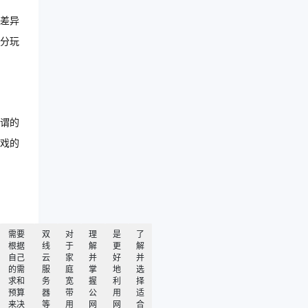
差异
分玩
谓的
戏的
需要
双
对
理
是
了
根据
线
于
解
更
解
自己
云
家
并
好
并
的需
服
庭
掌
地
选
求和
务
宽
握
利
择
预算
器
带
公
用
适
来决
等
用
网
网
合