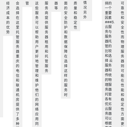
情
经
会
管
这
服
器
面
质
择的
可
况
济
选
些
务
等
的
量
一个
靠
另
成
择
服
商
安
和
重要
性
外
本
在
务
提
全
稳
因素
和
###3.
的
这
可
供
防
定
安
云服
优
里
以
服
护
性
全
务与
势
托
帮
务
和
性
服务
管
助
器
数
而
器托
服
用
租
据
物
管的
务
户
用
保
理
比较
器
更
和
障
服
和选
重
好
托
在
务
择 云
庆
地
管
选
器
服务
的
管
服
择
则
器和
电
理
务
这
可
传统
信
和
样
能
的物
和
维
的
在
理服
联
护
服
性
务器
通
他
务
能
托管
机
们
时
和
各有
房
的
稳
优劣
提
网
定
云服
供
络
性
务器
了
应
方
可以
多
用
面
根据
种
同
更