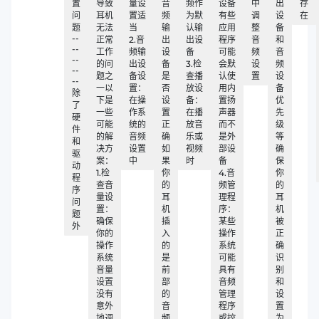
置
导致
量设
音
频作
设备
中
出
存
问
耳机
置适
频
为默
有些
调
设
在
题
无法
当
输
认输
应用
整
备
--
正常
2.音
出
出设
程序
音
和
--
工作
频输
设
备
可能
频
音
--
的问
出设
备
3.检
会默
设
频
--
题之
备设
是
查播
认使
置
设
--
一以
置：
否
放设
用内
备
除
下是
在操
设
备：
置扬
优
了
一些
作系
置
在播
声器
先
硬
可能
统的
正
放音
而不
级
件
的解
音频
确
乐或
是外
等
和
决方
设置
如
视频
部设
确
驱
案：
中
果
时
备
保
动
1.检
你
4.音
你
程
查音
的
频管
的
序
量设
耳
理程
耳
问
置：
机
序：
机
题
确保
插
某些
被
外
你的
入
操作
正
操作
的
系统
确
系统
是
可能
识
音量
前
具有
别
设置
部
音频
和
没有
的
管理
设
意外
音
程序
置
地调
频
或控
为