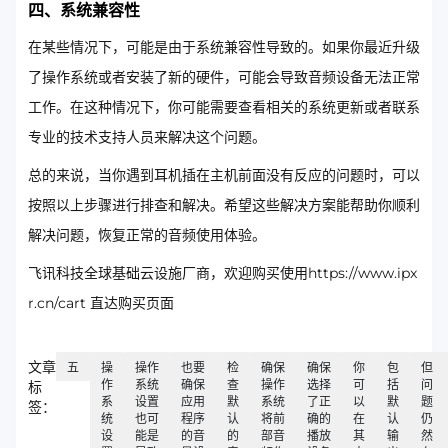
四、系统兼容性
在某些情况下，可能是由于系统兼容性导致的。如果你最近升级
了操作系统或者安装了新的硬件，可能会导致音频设备无法正常
工作。在这种情况下，你可能需要查看相关的系统更新或者联系
专业的技术支持人员来解决这个问题。
总的来说，当你遇到耳机插在主机前面没有反应的问题时，可以
按照以上步骤进行排查和解决。希望这些解决方案能帮助你顺利
解决问题，恢复正常的音频使用体验。
飞讯科技全球基础云设施厂商，欢迎购买使用https://www.ipx
r.cn/cart 直达购买页面
文章
五
操
操作
也要
检
确保
确保
你
包
但
作
系统
确保
查
操作
选择
可
括
问
标
系
设置
应用
默
系统
了正
以
默
题
签：
统
也可
程序
认
将前
确的
在
认
仍
设
能是
的音
的
部音
播放
其
输
然