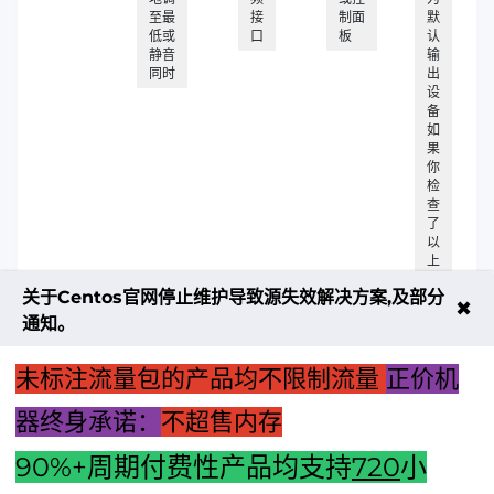
至最
接
制面
默
低或
口
板
认
静音
输
同时
出
设
备
如
果
你
检
查
了
以
上
设
关于Centos官网停止维护导致源失效解决方案,及部分
置
✖
并
通知。
进
行
未标注流量包的产品均不限制流量
正价机
了
相
应
器终身承诺：
不超售内存
的
调
90%+周期付费性产品均支持
720
小
整