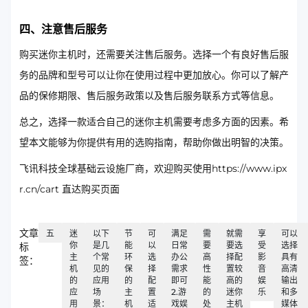
四、注意售后服务
购买迷你主机时，还需要关注售后服务。选择一个有良好售后服
务的品牌和型号可以让你在使用过程中更加放心。你可以了解产
品的保修期限、售后服务政策以及售后服务联系方式等信息。
总之，选择一款适合自己的迷你主机需要考虑多方面的因素。希
望本文能够为你提供有用的选购指南，帮助你做出明智的决策。
飞讯科技全球基础云设施厂商，欢迎购买使用https://www.ipx
r.cn/cart 直达购买页面
文章
五
迷
以下
节
可
满足
需
就需
享
可以
你
是几
能
以
日常
要
要选
受
选择
标
主
个常
环
选
办公
高
择配
影
具有
签：
机
见的
保
择
需求
性
置较
音
高清
的
应用
的
配
即可
能
高的
娱
输出
应
场
主
置
2.游
的
迷你
乐
和多
用
景：
机
适
戏娱
处
主机
媒体