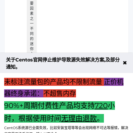
要
因
素
之
一
不
同
的
迷
你
主
机
关于Centos官网停止维护导致源失效解决方案,及部分
✖
适
通知。
用
于
不
未标注流量包的产品均不限制流量
正价机
同
的
器终身承诺：
不超售内存
场
景
90%+周期付费性产品均支持
720
小
上一篇：游戏王者之路：狮子战争主机的养成攻略
时，根据使用时间
无理由退款
。
下一篇：【主机散热方式：水冷还是普通？对比优劣助您选
CentOS系统源已全面失效，比如安装宝塔等等会出现网络不可达等报错，解决
择】