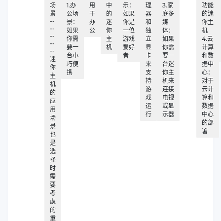
场
1.办
用
中
乐：
理
3.家
功能
景
公场
于
的
如果
器
庭多
的迷
--
景：
办
迷
你是
和
媒
你主
--
如果
公
你
一位
独
体：
机
--
你需
主
游戏
立
如果
4.云
--
要一
机
爱好
显
你需
计算
--
台小
者
卡
要一
和数
迷
巧便
来
台迷
据中
你
携
支
你主
心：
主
持
机来
对于
机
游
连接
云计
的
戏
电视
算和
应
运
或显
数据
用
行
示器
中心
场
的部
景
署
也
是
选
择
时
需
要
考
虑
的
重