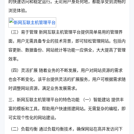
的快速访问和稳定运行。无论用户身处何地，都能享受到流畅的
浏览体验。
（三）易于管理 新网互联主机管理平台提供简单易用的管理界
面，用户无需具备专业的技术背景，即可轻松管理网站。包括内
容更新、数据备份、网站统计等功能一应俱全，大大提高了管理
效率。
（四）灵活扩展 随着业务的不断发展，用户对网站资源的需求
也会不断变化。该平台提供灵活的扩展服务，用户可根据需求随
时调整网站资源，满足业务发展需求。
三、新网互联主机管理平台的特色功能 （一）智能建站 提供丰
富的模板和工具，帮助用户快速搭建网站。无需复杂的编程，即
可实现个性化的网站建设。
（二）负载均衡 通过负载均衡技术，确保网站在高并发访问下