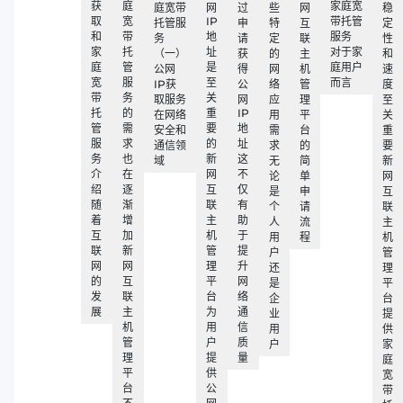
获
庭
家庭宽
庭宽带
网
过
些
网
稳
取
宽
IP
带托管
托管服
申
特
互
定
和
带
地
服务
务
请
定
联
性
家
托
址
对于家
（一）
获
的
主
和
庭
管
是
庭用户
公网
得
网
机
速
宽
服
至
而言
IP获
公
络
管
度
带
务
关
取服务
网
应
理
至
托
的
重
IP
在网络
用
平
关
管
需
要
地
安全和
需
台
重
服
求
的
址
通信领
求
的
要
务
也
新
这
域
无
简
新
介
在
网
不
论
单
网
绍
逐
互
仅
是
申
互
随
渐
联
有
个
请
联
着
增
主
助
人
流
主
互
加
机
于
用
程
机
联
新
管
提
户
管
网
网
理
升
还
理
的
互
平
网
是
平
发
联
台
络
企
台
展
主
为
通
业
提
机
用
信
用
供
管
户
质
户
家
理
提
量
庭
平
供
宽
台
公
带