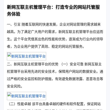
新网互联主机管理平台：打造专业的网站托管服
务体验
一、引言 随着互联网的快速发展，企业对网站管理的需求越来
越高。为了满足广大用户的需求，新网互联主机管理平台应运而
生。这个平台凭借其出色的性能和优势，逐渐成为行业内的领导
者，为企业用户提供了高效、稳定的网站托管服务。
二、新网互联主机管理平台的优势 （一）安全可靠 新网互联主
机管理平台采用先进的安全技术，保障用户网站的数据安全。通
过严格的安全监控和防护措施，有效避免数据泄露、恶意攻击等
安全风险。
（二）性能卓越 该平台具备卓越的硬件和软件配置，保证网站