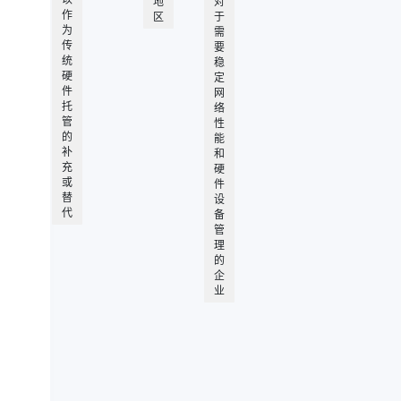
地
对
作
区
于
为
需
传
要
统
稳
硬
定
件
网
托
络
管
性
的
能
补
和
充
硬
或
件
替
设
代
备
管
理
的
企
业