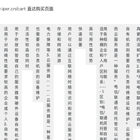
xr.cn/cart 直达购买页面
适
用
灵
也
电
存
用
快
高
适用
而
自
用
于
活
需
力
储
户
速
可
于各
云
有
于
存
性
要
保
和
可
部
用
种规
服
机
对
放
较
自
障
网
以
署
性
模的
务
房
网
和
高
行
等
络
通
等
企业
器
则
3.
络
管
但
负
资
过
优
和个
是
需
云
性
理
同
责
源
互
势
人用
一
要
服
能
自
时
机
联
户
种
自
2
务
要
己
房
网
区别
服
行
器
求
的
的
随
与联
务
负
*
--
*
较
服
设
时
系：
责
--
----
电
高
务
备
随
网
--
- 1.
信/
的
器
维
地
络
信
--
区
联
企
等
护
访
建
云
别：
通
业
硬
问
设
服
*电
机
或
件
和
和
务
信/
房
个
设
使
维
器
联通
托
人
备
用
护
是
机房
2.
管
*
自
云
一
托管
自
可
云
有
服
种
和自
有
以
服
机
务
基
有机
机
利
务