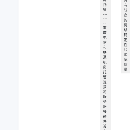
具
托
有
管
较
---
高
---
的
--
网
重
络
庆
稳
电
定
信
性
和
和
联
带
通
宽
机
质
房
量
托
管
是
指
将
服
务
器
等
硬
件
设