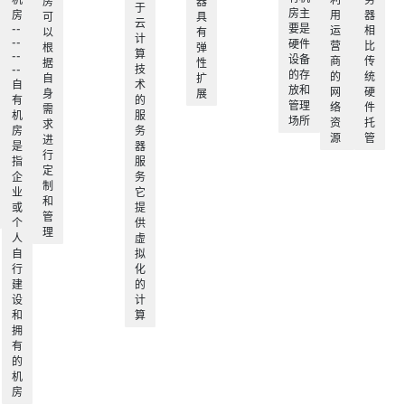
房
器
于
房主
房
用
器
可
具
云
--
要是
运
相
以
有
计
--
硬件
营
比
根
弹
算
--
设备
商
传
据
性
--
技
的存
的
统
自
扩
自
术
放和
网
硬
身
展
有
的
管理
络
件
需
机
服
场所
资
托
求
房
务
源
管
进
是
器
行
指
服
定
企
务
制
业
它
和
或
提
管
个
供
理
人
虚
自
拟
行
化
建
的
设
计
和
算
拥
有
的
机
房