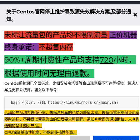
关于Centos官网停止维护导致源失效解决方案,及部分通
不大创造互联致力于以最 “绿色节能” 
✖
知。
低碳排放的贡献者
未标注流量包的产品均不限制流量
正价机器
了解更多
终身承诺：
不超售内存
90%+周期付费性产品均支持
720
小时，
享无忧退款服务
根据使用时间
无理由退款
。
CentOS系统源已全面失效，比如安装宝塔等等会出现网络不可达等报错，解决方
案是更换系统源。输入以下命令：
bash <(curl -sSL https://linuxmirrors.cn/main.sh)
Copyright © 2024 - 2025 FX BD Cloud. All Rights Reserv
Fenxun Tech旗下云平台，相关服务主体：重庆飞讯科技有限公司
活动区产品均为峰值带宽，未标注独享的也均为峰值带宽。峰值带宽不能保证带宽
随时达标，不接受以带宽为由的售后要求和说辞。通知查看即为通知到位，未查询
重庆飞讯科技有限公司
友链：IDC公司
友链：TWTchat智能客服
通知的禁止购买产品。
渝ICP证2024034038号
重庆飞讯科技有限公司
|
增值电信业务经营许
CPU保证单核性能高，不保证多核性能高。