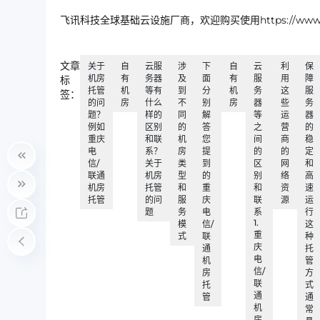
飞讯科技全球基础云设施厂商，欢迎购买使用https://www.ip
文章
关于
自
云服
涉
下
自
云
利
保
机房
有
务器
及
面
有
服
用
障
标
托管
机
等有
到
分
机
务
这
服
签：
的问
房
什么
不
别
房
器
些
务
题？
样的
同
解
等
运
器
例如
区别
的
答
之
营
的
重庆
和联
机
您
间
商
稳
电
系？
房
提
的
的
定
信/
关于
类
到
区
网
和
联通
机房
型
的
别
络
高
机房
托管
和
重
和
资
速
托管
的问
服
庆
联
源
运
题
务
电
系
行
1.
模
信/
这
重
式
联
种
庆
通
托
电
机
管
信/
房
方
联
托
式
通
管
通
机
常
房