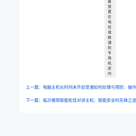
备
放
置
在
电
信
或
联
通
的
专
用
机
房
内
上一篇：电脑主机长时间未开启受潮如何处理与预防：操
下一篇：临沂楼雨智能松佳对讲主机：智能安全的先锋之