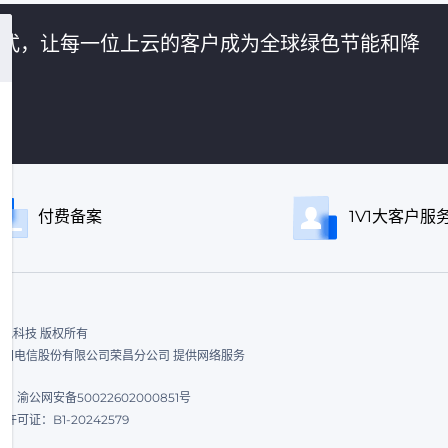
的方式，让每一位上云的客户成为全球绿色节能和降
付费备案
1V1大客户服
ed. 飞讯科技 版权所有
|中国电信股份有限公司荣昌分公司 提供网络服务
渝公网安备50022602000851号
可证：B1-20242579