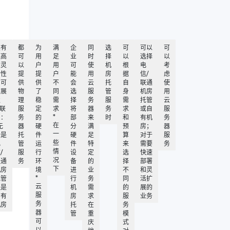
具有
都
为
满
企
同
选
可
可以
可
更高
可
用
足
业
时
择
以
选择
以
的灵
以
户
用
可
使
机
根
电
考
活性
提
提
户
能
用
房
据
信/
虑
和可
供
供
不
会
云
托
自
联通
使
扩展
物
了
同
选
服
管
身
机房
用
性
理
稳
需
择
务
服
需
托管
云
.联
服
定
求
将
器
务
求
或自
服
*
系：
务
的
部
来
时
和
有机
务
在
无
器
硬
分
满
预
房；
器
一
论是
托
件
硬
足
算
对于
服
些
电
管
运
件
特
来
需要
务
情
/
服
行
设
定
选
快速
况
联通
务
环
备
的
择
部署
下
机房
境
进
业
不
和灵
*
托管
行
务
同
活扩
云
还是
机
需
的
展的
服
自有
房
求
服
业务
务
机房
托
在
务
器
管
重
模
可
庆
式
以