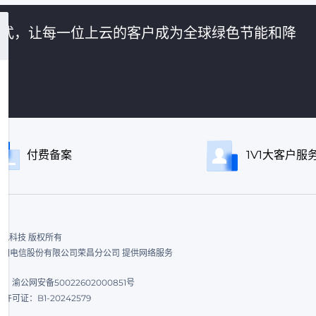
的方式，让每一位上云的客户成为全球绿色节能和降
付费备案
1V1大客户服
ed. 飞讯科技 版权所有
|中国电信股份有限公司荣昌分公司 提供网络服务
渝公网安备50022602000851号
可证：B1-20242579