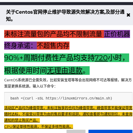
关于Centos官网停止维护导致源失效解决方案,及部分通
不大创造互联致力于以最 “绿色节能” 
✖
知。
低碳排放的贡献者
未标注流量包的产品均不限制流量
正价机器
了解更多
终身承诺：
不超售内存
90%+周期付费性产品均支持
720
小时，
享无忧退款服务
根据使用时间
无理由退款
。
CentOS系统源已全面失效，比如安装宝塔等等会出现网络不可达等报错，解决方
案是更换系统源。输入以下命令：
bash <(curl -sSL https://linuxmirrors.cn/main.sh)
Copyright © 2024 - 2025 FX BD Cloud. All Rights Reserv
Fenxun Tech旗下云平台，相关服务主体：重庆飞讯科技有限公司
活动区产品均为峰值带宽，未标注独享的也均为峰值带宽。峰值带宽不能保证带宽
随时达标，不接受以带宽为由的售后要求和说辞。通知查看即为通知到位，未查询
重庆飞讯科技有限公司
友链：IDC公司
友链：TWTchat智能客服
通知的禁止购买产品。
渝ICP证2024034038号
重庆飞讯科技有限公司
|
增值电信业务经营许
CPU保证单核性能高，不保证多核性能高。