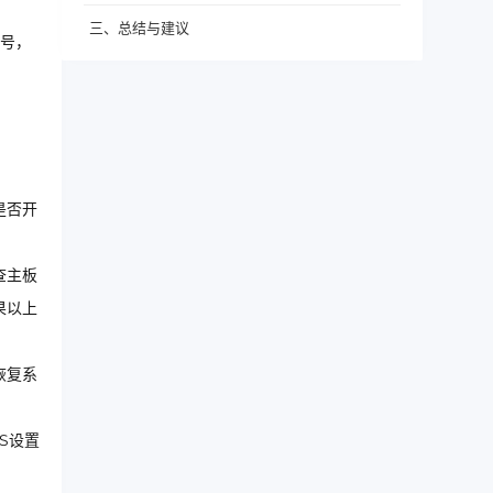
三、总结与建议
号，
是否开
查主板
果以上
恢复系
S设置