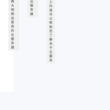
两
云
上
大
服
内
网
务
容
络
器
可
运
以
营
帮
商
助
的
您
云
了
服
解
务
关
器
于
云
服
务