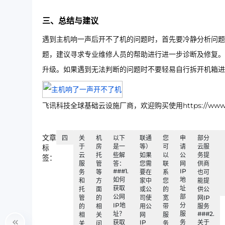
三、总结与建议
遇到主机响一声后开不了机的问题时，首先要冷静分析问题
题，建议寻求专业维修人员的帮助进行进一步诊断及修复。
升级。如果遇到无法判断的问题时不要轻易自行拆开机箱进
飞讯科技全球基础云设施厂商，欢迎购买使用https://www.ip
文章
四
关
机
以下
联通
您
申
部分
于
房
是一
等）
可
请
云服
标
云
托
些解
如果
以
公
务提
签：
服
管
答：
您需
联
网
供商
###1.
IP
务
等
要在
系
也可
如何
地
和
方
家中
您
能提
获取
址
托
面
或公
的
供公
公网
部
管
的
司使
宽
网IP
IP地
分
的
相
用公
带
服务
址？
服
###2.
相
关
网
服
获取
IP
务
关于
关
问
务