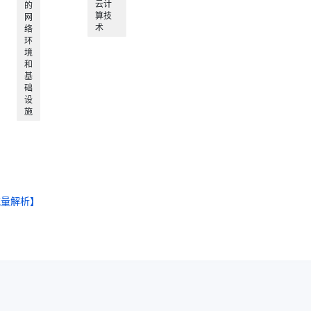
云计
的
算技
网
术
络
环
境
和
基
础
设
施
流量解析】