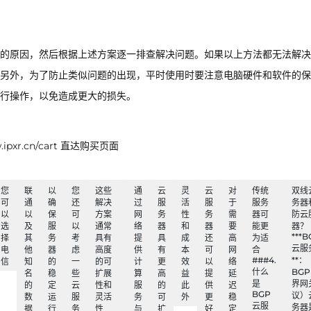
的原因，然后根据上述方案逐一排查解决问题。如果以上方法都无法解决
另外，为了防止类似问题的出现，平时使用时要注意电脑硬件和软件的保
行操作，以免造成更大的损失。
xr.cn/cart 直达购买页面
您
联
以
您
这些
通
云
灵
云
对
传统
双线
可
通
确
还
解决
过
服
活
服
于
服务
务器
以
以
保
可
方案
网
务
性
务
需
器可
防云
选
及
服
以
通常
络
器
和
器
要
能更
器？
***B
择
其
务
考
具有
提
具
成
还
高
为适
云服
电
他
器
虑
高度
供
有
本
可
网
合
###4.
**：
信
知
的
一
的可
计
更
效
以
络
什么
BG
名
稳
些
扩展
算
高
益
提
延
是
界网
的
定
云
性和
服
的
此
供
迟
BGP
议）
数
运
服
灵活
务
可
外
更
稳
云服
务器
据
行
务
性
与
扩
好
定