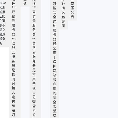
BGP
性
通
性
数
还
或
实现
***
***
据
有
服
路接
双
高
安
其
务
云服
线
防
全
他
商
它可
云
云
这
疑
现不
服
服
种
问
络之
务
务
服
快速
器
器
务
和负
**：
**：
器
衡
双
高
通
线
防
常
云
云
用
服
服
于
务
务
保
器
器
护
是
是
网
指
指
站
同
具
和
时
备
应
接
强
用
入
大
的
电
防
安
信
御
全
和
能
希
联
力
望
通
的
以