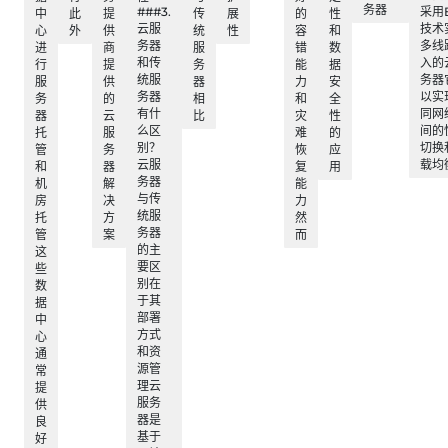
务器
###3.
采用
中
此
提
传
展
的
性
云服
技术
心
外
供
统
性
容
和
务器
多线
进
商
服
错
数
和传
入的
行
提
务
能
据
统服
务器
服
供
器
力
安
务器
以实
务
的
相
和
全
有什
同网
器
云
比
灾
性
么区
间的
托
服
难
的
别？
切换
管
务
恢
应
云服
载均
和
器
复
用
务器
机
解
能
与传
房
决
力
统服
托
方
然
务器
管
案
而
的主
这
要区
些
别在
数
于其
据
部署
中
方式
心
和资
通
源管
常
理云
提
服务
供
器是
良
基于
好