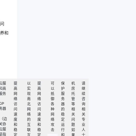
问
养和
云服
提
以
提
可
保
机
请
和高
高
实
高
以
护
房
继
服务
网
现
网
抵
服
托
续
络
南
络
御
务
管
咨
GP
访
北
访
各
器
等
询
务器
问
网
问
种
的
相
相
速
络
速
网
稳
关
关
P（边
度
的
度
络
定
问
专
关协
和
互
和
攻
运
题
业
云服
稳
联
稳
击
行
如
人
是指
定
互
定
和
果
士