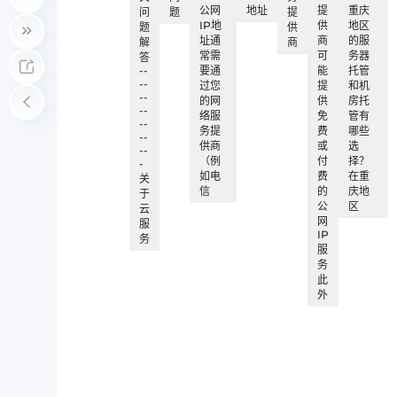
公网
地址
提
重庆
问
题
提
IP地
供
地区
题
供
址通
商
的服
解
商
常需
可
务器
答
--
要通
能
托管
--
过您
提
和机
--
的网
供
房托
--
络服
免
管有
--
务提
费
哪些
--
供商
或
选
--
（例
付
择？
-
如电
费
在重
关
信
的
庆地
于
公
区
云
网
服
IP
务
服
务
此
外