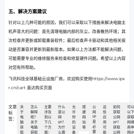
五、解决方案建议
针对以上几种可能的原因，我们可以采取以下措施来解决电脑主
机声音大的问题：首先清理电脑内部的灰尘，改善散热环境；其
次检查并更新或卸载重装软件；最后检查声卡驱动和其他相关驱
动是否兼容并更新到最新版本。如果以上方法都不能解决问题，
可能需要专业的维修服务来检查和修复硬件问题。希望以上内容
对您有所帮助。
飞讯科技全球基础云设施厂商，欢迎购买使用https://www.ipx
r.cn/cart 直达购买页面
文章
关
怎么
主要
什么
允
搭
公
这
如何
可
于
解释
涉及
是公
许
建
网
些
获取
以
标
IP
电
呢？
到以
网
你
网
应
公网
获
签：
是
脑
关于
下几
IP？
的
站
用
IP？
网
必
获
电脑
个方
为什
设
等
可
获取
商
要
取
获取
面：
么需
备
能
公网
网I