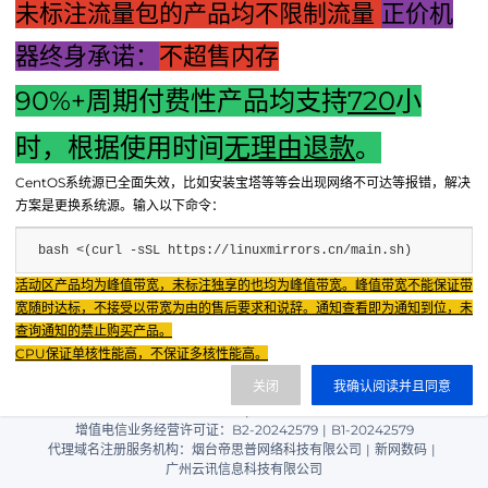
未标注流量包的产品均不限制流量
正价机
器终身承诺：
不超售内存
90%+周期付费性产品均支持
720
小
上一篇：富士变频器主机自整定：自动化性能优化的关键步骤
时，根据使用时间
无理由退款
。
下一篇：电脑主板与显卡故障大全解析：维修、更换与预防指
CentOS系统源已全面失效，比如安装宝塔等等会出现网络不可达等报错，解决
南！
方案是更换系统源。输入以下命令：
bash <(curl -sSL https://linuxmirrors.cn/main.sh)
Fenxun Tech 飞讯科技旗下云平台，相关服务主体：
活动区产品均为峰值带宽，未标注独享的也均为峰值带宽。峰值带宽不能保证带
重庆飞讯科技有限公司|中国电信股份有限公司荣昌分公司 提供网络服务
|
宽随时达标，不接受以带宽为由的售后要求和说辞。通知查看即为通知到位，未
重庆飞讯科技有限公司|酷盾 提供CDN服务
查询通知的禁止购买产品。
渝ICP备2024034038号-1
CPU保证单核性能高，不保证多核性能高。
渝公网安备50022602000851号
关闭
我确认阅读并且同意
重庆飞讯科技有限公司
渝ICP证2024034038号 |
|
增值电信业务经营许可证：B2-20242579
|
B1-20242579
代理域名注册服务机构：烟台帝思普网络科技有限公司
|
新网数码
|
广州云讯信息科技有限公司