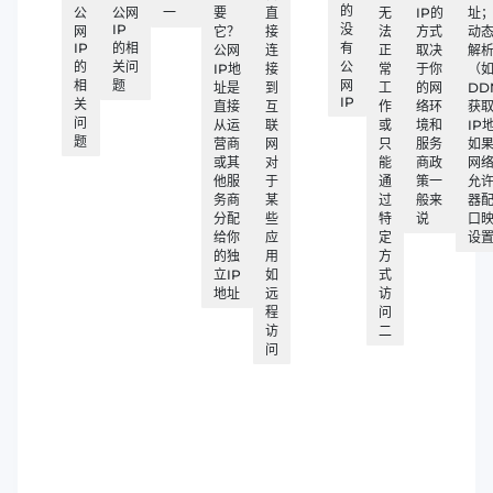
的
公
公网
一
要
直
无
IP的
址
IP
没
网
它？
接
法
方式
动
IP
的相
有
公网
连
正
取决
解
的
关问
公
IP地
接
常
于你
（
相
题
网
址是
到
工
的网
DD
IP
关
直接
互
作
络环
获
问
从运
联
或
境和
IP
题
营商
网
只
服务
如
或其
对
能
商政
网
他服
于
通
策一
允
务商
某
过
般来
器
分配
些
特
说
口
给你
应
定
设
的独
用
方
立IP
如
式
地址
远
访
程
问
访
二
问