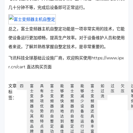
几十分钟不等，完成后设备即可正常运行。
总之，富士变频器主机自整定功能是一项非常实用的技术，它能
使设备运行更加顺畅，提高生产效率。对于设备维护人员和使用
者来说，了解并熟练掌握自整定技术，是非常重要的。
飞讯科技全球基础云设施厂商，欢迎购买使用https://www.ipx
r.cn/cart 直达购买页面
文章
四
富
具
富
能
富
能
富
如
过
欠
士
有
士
够
士
够
士
过
压
压
标
变
多
变
更
变
减
变
流
签：
频
项
频
快
频
少
频
器
优
器
速
器
设
器
与
势
的
地
的
备
还
其
和
自
达
自
在
具
他
特
整
到
整
运
备
品
点
定
最
定
行
丰
牌
首
功
佳
过
过
富