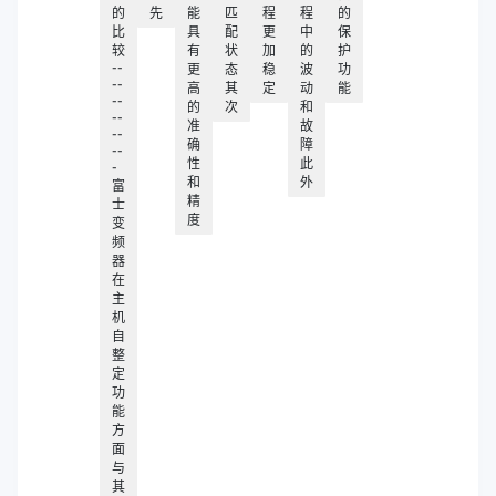
的
先
能
匹
程
程
的
比
具
配
更
中
保
较
有
状
加
的
护
--
更
态
稳
波
功
--
高
其
定
动
能
--
的
次
和
--
准
故
--
确
障
--
性
此
-
和
外
富
精
士
度
变
频
器
在
主
机
自
整
定
功
能
方
面
与
其