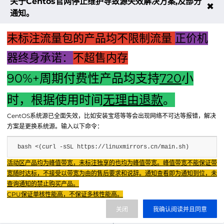
关于Centos官网停止维护导致源失效解决方案,及部分
✖
通知。
未标注流量包的产品均不限制流量
正价机
器终身承诺：
不超售内存
90%+周期付费性产品均支持
720
小
上一篇：新一代领航者：荆州无主机混凝土搅拌站——智能
时，根据使用时间
无理由退款
。
化、环保化生产引领行业变革。
CentOS系统源已全面失效，比如安装宝塔等等会出现网络不可达等报错，解决
下一篇：富士变频器主机自整定：自动化性能优化的关键步骤
方案是更换系统源。输入以下命令：
bash <(curl -sSL https://linuxmirrors.cn/main.sh)
Fenxun Tech 飞讯科技旗下云平台，相关服务主体：
活动区产品均为峰值带宽，未标注独享的也均为峰值带宽。峰值带宽不能保证带
重庆飞讯科技有限公司|中国电信股份有限公司荣昌分公司 提供网络服务
|
宽随时达标，不接受以带宽为由的售后要求和说辞。通知查看即为通知到位，未
重庆飞讯科技有限公司|酷盾 提供CDN服务
查询通知的禁止购买产品。
渝ICP备2024034038号-1
CPU保证单核性能高，不保证多核性能高。
渝公网安备50022602000851号
关闭
我确认阅读并且同意
重庆飞讯科技有限公司
渝ICP证2024034038号 |
|