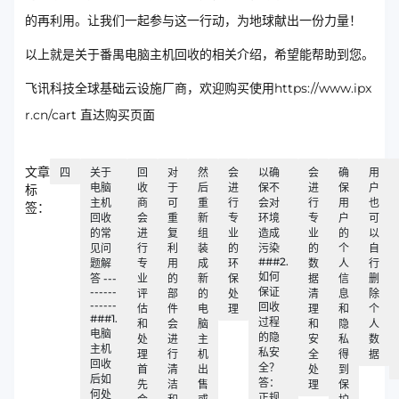
的再利用。让我们一起参与这一行动，为地球献出一份力量！
以上就是关于番禺电脑主机回收的相关介绍，希望能帮助到您。
飞讯科技全球基础云设施厂商，欢迎购买使用https://www.ipx
r.cn/cart 直达购买页面
文章
四
关于
回
对
然
会
以确
会
确
用
电脑
收
于
后
进
保不
进
保
户
标
主机
商
可
重
行
会对
行
用
也
签：
回收
会
重
新
专
环境
专
户
可
的常
进
复
组
业
造成
业
的
以
见问
行
利
装
的
污染
的
个
自
###2.
题解
专
用
成
环
数
人
行
如何
答 ---
业
的
新
保
据
信
删
------
保证
评
部
的
处
清
息
除
------
回收
估
件
电
理
理
和
个
###1.
过程
和
会
脑
和
隐
人
电脑
的隐
处
进
主
安
私
数
主机
私安
理
行
机
全
得
据
回收
全？
首
清
出
处
到
后如
答：
先
洁
售
理
保
何处
正规