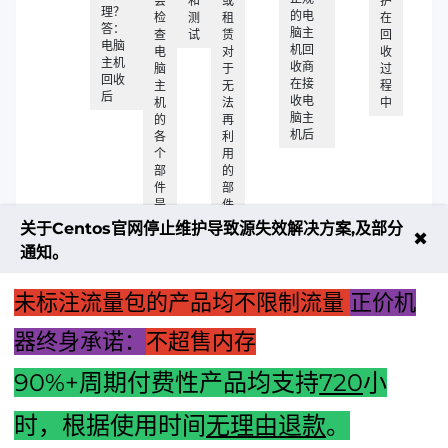
会
和
或
护
理？
的电
检
测
租
在
答：
脑主
查
试
赁
回
电脑
机回
电
对
收
主机
收商
脑
于
过
回收
在接
主
无
程
后
收电
机
法
中
脑主
的
再
机后
各
利
个
用
部
的
件
部
是
件
否
关于Centos官网停止维护导致源失效解决方案,及部分
✖
可
通知。
再
利
用
未标注流量包的产品均不限制流量
正价机
器终身承诺：
不超售内存
90%+周期付费性产品均支持
720
小
上一篇：电脑主机板条安装全攻略：一步步教你如何正确安装
电脑主板
时，根据使用时间
无理由退款
。