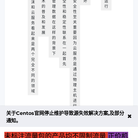
术
管
全
安
坏
运
沫
的
理
性
全
行
和
普
数
和
性
云
及
据
稳
至
服
和
在
定
关
务
发
这
性
重
看
展
样
联
要
起
的
系
因
来
背
在
为
是
景
一
云
两
下
起
服
个
首
务
完
先
是
全
通
不
过
同
物
的
理
领
主
域
机
进
行
数
关于Centos官网停止维护导致源失效解决方案,及部分
✖
据
通知。
存
储
和
未标注流量包的产品均不限制流量
正价机
处