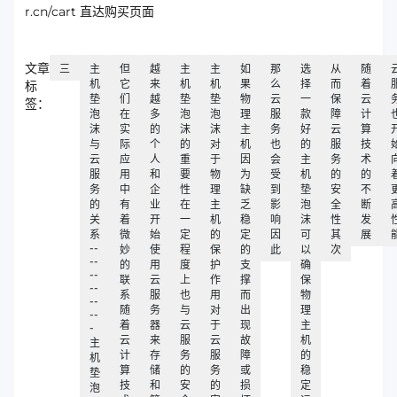
r.cn/cart 直达购买页面
文章
三
主
但
越
主
主
如
那
选
从
随
机
它
来
机
机
果
么
择
而
着
标
垫
们
越
垫
垫
物
云
一
保
云
签：
泡
在
多
泡
泡
理
服
款
障
计
沫
实
的
沫
沫
主
务
好
云
算
与
际
个
的
对
机
也
的
服
技
云
应
人
重
于
因
会
主
务
术
服
用
和
要
物
为
受
机
的
的
务
中
企
性
理
缺
到
垫
安
不
的
有
业
在
主
乏
影
泡
全
断
关
着
开
一
机
稳
响
沫
性
发
系
微
始
定
的
定
因
可
其
展
--
妙
使
程
保
的
此
以
次
--
的
用
度
护
支
确
--
联
云
上
作
撑
保
--
系
服
也
用
而
物
--
随
务
与
对
出
理
--
着
器
云
于
现
主
-
云
来
服
云
故
机
主
计
存
务
服
障
的
机
算
储
的
务
或
稳
垫
技
和
安
的
损
定
泡