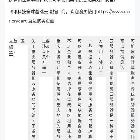
飞讯科技全球基础云设施厂商，欢迎购买使用https://www.ipx
r.cn/cart 直达购买页面
文章
五
关
主要
重
不
可
一
方
云
可
可
于
涉及
庆
少
以
些
便
服
以
扩
标
重
以下
服
企
满
数
用
务
提
展
签：
庆
几个
务
业
足
据
户
器
供
的
服
方
器
和
各
中
使
的
灵
计
务
面：
介
个
种
心
用
概
活
算
器
一
绍
人
业
也
二
念
服
和
和
会
务
会
和
务
云
使
选
需
提
优
与
服
用
择
求
供
势
传
务
情
在
用
重
云
统
器
况
重
户
庆
服
的
的
重
庆
可
服
务
物
问
庆
地
以
务
器
理
题
地
区
根
器
是
服
关
区
租
据
的
一
务
于
的
用
自
管
种
器
重
服
或
身
理
基
相
庆
务
托
需
和
于
比