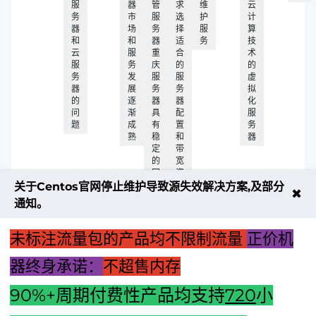
服
器
管
求
维
云
务
市
服
选
护
计
器
场
务
择
服
算
和
和
器
适
务
技
云
服
重
合
术
服
务
庆
的
的
务
发
服
服
虚
器
展
务
务
拟
的
逐
器
器
化
问
渐
具
配
服
题
成
有
置
务
熟
稳
和
器
定
带
的
宽
网
资
络
源
关于Centos官网停止维护导致源失效解决方案,及部分
✖
连
同
通知。
接
时
和
良
未标注流量包的产品均不限制流量
正价机
好
的
器终身承诺：
不超售内存
性
能
90%+周期付费性产品均支持
720
小
上一篇：创新安全先锋：防入侵报警主机的核心防护力量