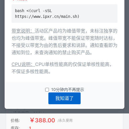
bash <(curl -sSL
https://www.ipxr.cn/main.sh)
实例创建之后地域将无法更改，不同地域的实例之间内网不相
通；距离实例所在地域越近，对实例访问速度越快。务必阅读
i
带宽说明：
活动区产品均为峰值带宽，未标注独享的
信安管控类目
！
也均为峰值带宽。峰值带宽不能保证带宽随时达标，
不接受以带宽为由的售后要求和说辞。通知查看即为
通知到位，未查询通知的禁止购买产品。
北京BGP-暑期特惠-自营-永久A型|每日限1
CPU说明：
CPU单核性能高的仅保证单核性能高，
dcimcloud
台
不保证多核性能高。
CPU： Intel Xeon Platinum 8255C

CPU核心：16H-

10分钟内不再提示
内存：32G

我知道了
防御：100G

IP：1个

峰值带宽：200M

硬盘：200G-SSD

￥388.00
价格:
/永久使用
线路：Ucloud内蒙-BGP

库存:
1