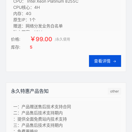
CPU： Intel Xeon Platinum 8255C

CPU核心：4H

内存：4G

原生IP：1个

赠送：网络分发业务白名单

独立带宽：10M

可选带宽峰值：100M

￥99.00
价格:
/永久使用
硬盘：50G

库存:
5
线路：99%地区CN2
查看详情
→
永久特惠产品告知
other
一：产品赠送售后技术支持合同

二：产品售后技术支持期内

：提供全面免费站内技术支持

三：产品售后技术支持期内

：免费更换IP
