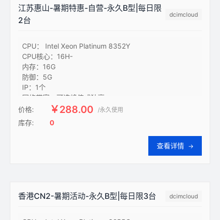
江苏惠山-暑期特惠-自营-永久B型|每日限
dcimcloud
2台
CPU： Intel Xeon Platinum 8352Y

CPU核心：16H-

内存：16G

防御：5G

IP：1个

网络带宽：可选峰值或独享

上行可选独立带宽：10M

￥288.00
价格:
/永久使用
上行峰值带宽：150M

库存:
0
下行峰值带宽：200M

硬盘：180G-SSD

查看详情
→
线路：电信-BGP

防护：网络全局封海外

保障：高SLA/稳定性/性能

额外支持：支持网盘和组网业务
香港CN2-暑期活动-永久B型|每日限3台
dcimcloud