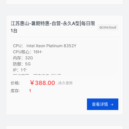
性能：官网采用同款线路-同宿主机
江苏惠山-暑期特惠-自营-永久A型|每日限
dcimcloud
1台
CPU： Intel Xeon Platinum 8352Y

CPU核心：16H-

内存：32G

防御：5G

IP：1个

网络带宽：可选峰值或独享

上行可选独立带宽：12M

￥388.00
价格:
/永久使用
上行峰值带宽：200M

库存:
1
下行峰值带宽：200M

硬盘：200G-SSD

查看详情
→
线路：电信-BGP

防护：网络全局封海外

保障：高SLA/稳定性/性能

额外支持：支持网盘和组网业务