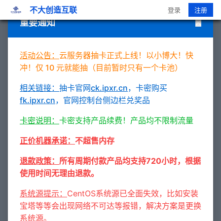
不大创造互联
登录
注册
重要通知
活动公告：
云服务器抽卡正式上线！以小博大！快
商品分区
冲！仅 10 元就能抽（目前暂时只有一个卡池）
暑期高速上云
相关链接：
抽卡官网
ck.ipxr.cn
，卡密购买
地域-可用区
fk.ipxr.cn
，官网控制台侧边栏兑奖品
特惠高配福利
卡密说明：
卡密支持产品续费！产品均不限制流量
计费周期
正价机器承诺：
不超售内存
全部计费方式
退款政策：
所有周期付款产品均支持720小时，根据
使用时间无理由退款。
周期计费（月/季/年）
系统源提示：
CentOS系统源已全面失效，比如安装
永久使用计费
宝塔等等会出现网络不可达等报错，解决方案是更换
系统源。
免费