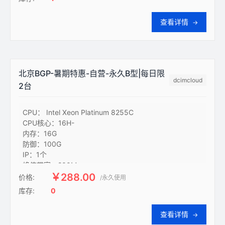
保障：高SLA/稳定性/性能
查看详情
→
北京BGP-暑期特惠-自营-永久B型|每日限
dcimcloud
2台
CPU： Intel Xeon Platinum 8255C

CPU核心：16H-

内存：16G

防御：100G

IP：1个

峰值带宽：200M

硬盘：200G-SSD

￥288.00
价格:
/永久使用
线路：Ucloud内蒙-BGP

库存:
0
保障：高SLA/稳定性/性能

保障2：12小时内不满意

查看详情
→
：（退全款-无门槛）
